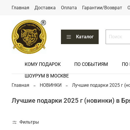
Главная
Доставка
Оплата
Гарантии/Возврат
О
Каталог
КОМУ ПОДАРОК
ПО СОБЫТИЯМ
ПО
КОМУ ПОДА
ПО СОБЫТИ
ПО ПРОФЕС
ПО ПРАЗДН
ПО УВЛЕЧЕН
ШОУРУМ В МОСКВЕ
Главная
НОВИНКИ
Лучшие подарки 2025 г (н
Подарки детям
Подарки на годовщину свадьбы
Подарки военным (по родам войск)
Подарки на Новый год
Подарки автомобилисту
Лучшие подарки 2025 г (новинки) в Бр
Подарки женщине
Подарки на день рождения
Подарки сотрудникам госструктур
Подарки на Рождество
Подарки любителю бани
Подарки адвокату
Подарки по Знакам Зодиака
Подарки водителю
Фильтры
Подарки врачу/доктору/медику