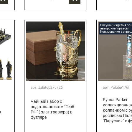
Рисунок изделия з
авторским правом!
Копирование запрещ
арт.
Zzlatgb270726
арт.
Palgbp176f
Ручка Parker
Чайный набор с
коллекционная
подстаканником "Герб
колпачком с р
в
РФ" ( злат.гравюра) в
росписью Пал
футляре
"Парусник" в ф