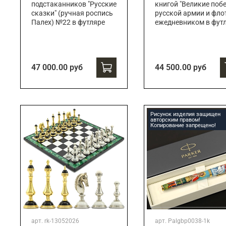
подстаканников "Русские
книгой "Великие поб
сказки" (ручная роспись
русской армии и флот
Палех) №22 в футляре
ежедневником в фут
47 000.00 руб
44 500.00 руб
Рисунок изделия защищен
авторским правом!
Копирование запрещено!
арт.
rk-13052026
арт.
Palgbp0038-1k