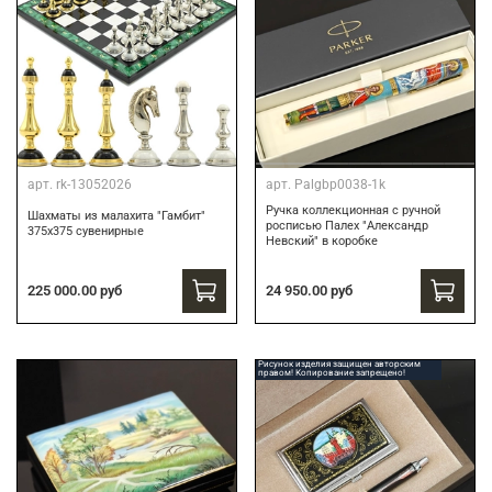
арт.
rk-13052026
арт.
Palgbp0038-1k
Ручка коллекционная с ручной
Шахматы из малахита "Гамбит"
росписью Палех "Александр
375х375 сувенирные
Невский" в коробке
24 950.00 руб
225 000.00 руб
Рисунок изделия защищен авторским
правом! Копирование запрещено!