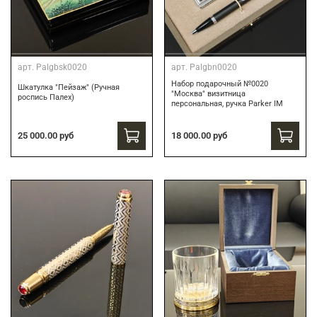
арт.
Palgbsk0020
арт.
Palgbn0020
Набор подарочный №0020
Шкатулка "Пейзаж" (Ручная
"Москва" визитница
роспись Палех)
персональная, ручка Parker IM
18 000.00 руб
25 000.00 руб