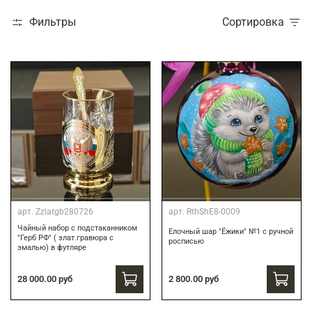
Фильтры
Сортировка
арт.
Zzlatgb280726
арт.
RthShE8-0009
Чайный набор с подстаканником
Елочный шар "Ёжики" №1 с ручной
"Герб РФ" ( злат.гравюра с
росписью
эмалью) в футляре
28 000.00 руб
2 800.00 руб