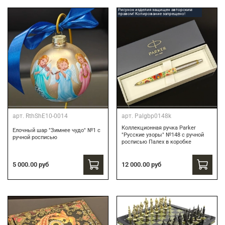
Рисунок изделия защищен авторским
правом! Копирование запрещено!
арт.
RthShE10-0014
арт.
Palgbp0148k
Коллекционная ручка Parker
Елочный шар "Зимнее чудо" №1 с
"Русские узоры" №148 с ручной
ручной росписью
росписью Палех в коробке
12 000.00 руб
5 000.00 руб