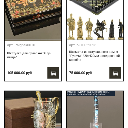
арт.
Palgbsk0010
арт.
rk-10052026
Шахматы из натурального камня
Шкатулка для бумаг А4 "Жар-
"Русичи" 420х420мм в подарочной
птица"
коробке
75 000.00 руб
105 000.00 руб
Рисунок изделия защищен авторским
правом! Копирование запрещено!