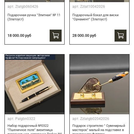
арт.
Zlatgb060426
арт.
Zzlat10042026
Подарочная ручка "Элитная" № 11
Подарочный бокал для виски
(Златоуст)
"Орнамент" (Златоуст)
18 000.00 руб
28 000.00 руб
Рисунок изделия защищен авторским
правом! Копирование запрещено!
арт.
Palgbn0322
арт.
Zzlatgb02042026
Набор подарочный №0322
Подарок строителю " Сувенирный
"Пшеничное поле" визитница
мастерок" малый на подставке в