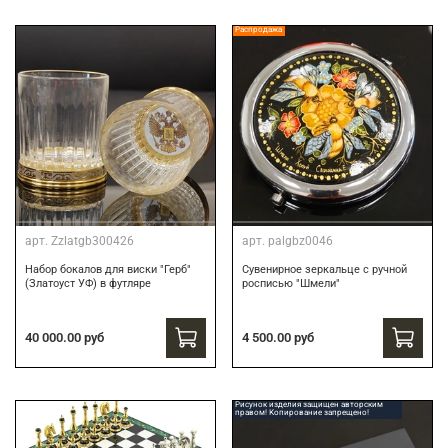
Распродажа
арт.
Zzlatgb300426
арт.
palgbz0046
Набор бокалов для виски "Герб"
Сувенирное зеркальце с ручной
(Златоуст УФ) в футляре
росписью "Шмели"
40 000.00 руб
4 500.00 руб
Рисунок изделия защищен авторским
правом! Копирование запрещено!