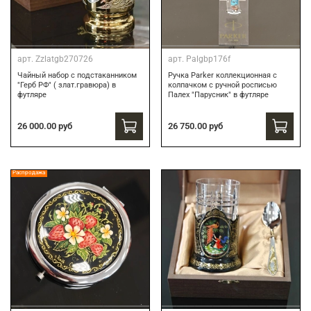
арт.
Zzlatgb270726
арт.
Palgbp176f
Чайный набор с подстаканником
Ручка Parker коллекционная с
"Герб РФ" ( злат.гравюра) в
колпачком с ручной росписью
футляре
Палех "Парусник" в футляре
26 000.00 руб
26 750.00 руб
Распродажа