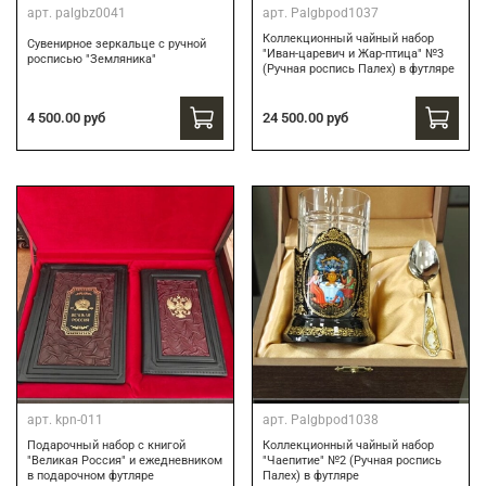
арт.
palgbz0041
арт.
Palgbpod1037
Коллекционный чайный набор
Сувенирное зеркальце с ручной
"Иван-царевич и Жар-птица" №3
росписью "Земляника"
(Ручная роспись Палех) в футляре
24 500.00 руб
4 500.00 руб
арт.
kpn-011
арт.
Palgbpod1038
Подарочный набор с книгой
Коллекционный чайный набор
"Великая Россия" и ежедневником
"Чаепитие" №2 (Ручная роспись
в подарочном футляре
Палех) в футляре