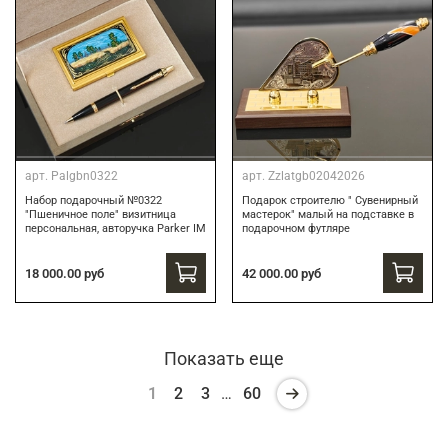
арт.
Palgbn0322
арт.
Zzlatgb02042026
Набор подарочный №0322
Подарок строителю " Сувенирный
"Пшеничное поле" визитница
мастерок" малый на подставке в
персональная, авторучка Parker IM
подарочном футляре
18 000.00 руб
42 000.00 руб
Показать еще
1
2
3
…
60