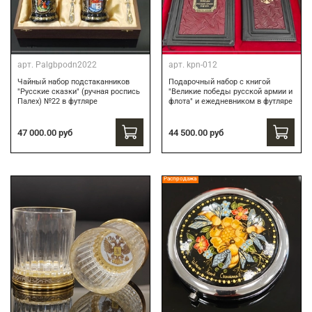
арт.
Palgbpodn2022
арт.
kpn-012
Чайный набор подстаканников
Подарочный набор c книгой
"Русские сказки" (ручная роспись
"Великие победы русской армии и
Палех) №22 в футляре
флота" и ежедневником в футляре
47 000.00 руб
44 500.00 руб
Распродажа