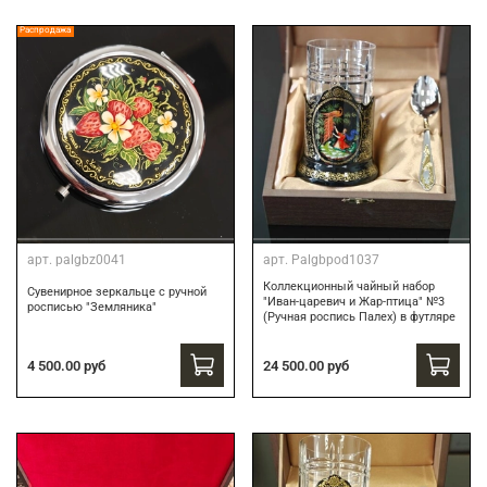
Распродажа
арт.
palgbz0041
арт.
Palgbpod1037
Коллекционный чайный набор
Сувенирное зеркальце с ручной
"Иван-царевич и Жар-птица" №3
росписью "Земляника"
(Ручная роспись Палех) в футляре
24 500.00 руб
4 500.00 руб