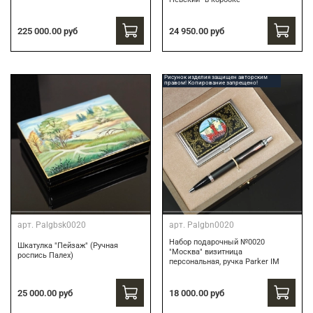
24 950.00 руб
225 000.00 руб
Рисунок изделия защищен авторским
правом! Копирование запрещено!
арт.
Palgbsk0020
арт.
Palgbn0020
Набор подарочный №0020
Шкатулка "Пейзаж" (Ручная
"Москва" визитница
роспись Палех)
персональная, ручка Parker IM
18 000.00 руб
25 000.00 руб