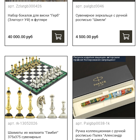
арт.
Zzlatgb300426
арт.
palgbz0046
Набор бокалов для виски "Герб"
Сувенирное зеркальце с ручной
(Златоуст УФ) в футляре
росписью "Шмели"
40 000.00 руб
4 500.00 руб
Рисунок изделия защищен авторским
правом! Копирование запрещено!
арт.
rk-13052026
арт.
Palgbp0038-1k
Ручка коллекционная с ручной
Шахматы из малахита "Гамбит"
росписью Палех "Александр
375х375 сувенирные
Невский" в коробке