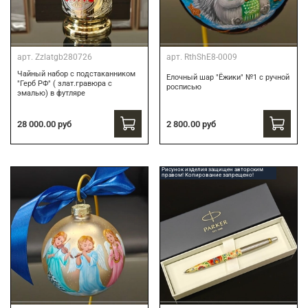
арт.
Zzlatgb280726
арт.
RthShE8-0009
Чайный набор с подстаканником
Елочный шар "Ёжики" №1 с ручной
"Герб РФ" ( злат.гравюра с
росписью
эмалью) в футляре
28 000.00 руб
2 800.00 руб
Рисунок изделия защищен авторским
правом! Копирование запрещено!