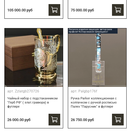
75 000.00 руб
105 000.00 руб
Рисунок изделия защищен авторским
правом! Копирование запрещено!
арт.
Zzlatgb270726
арт.
Palgbp176f
Чайный набор с подстаканником
Ручка Parker коллекционная с
"Герб РФ" ( злат.гравюра) в
колпачком с ручной росписью
футляре
Палех "Парусник" в футляре
26 000.00 руб
26 750.00 руб