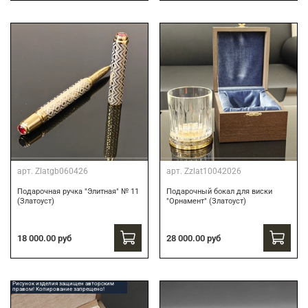
арт.
Zlatgb060426
арт.
Zzlat10042026
Подарочная ручка "Элитная" № 11
Подарочный бокал для виски
(Златоуст)
"Орнамент" (Златоуст)
18 000.00 руб
28 000.00 руб
Рисунок изделия защищен авторским
правом! Копирование запрещено!