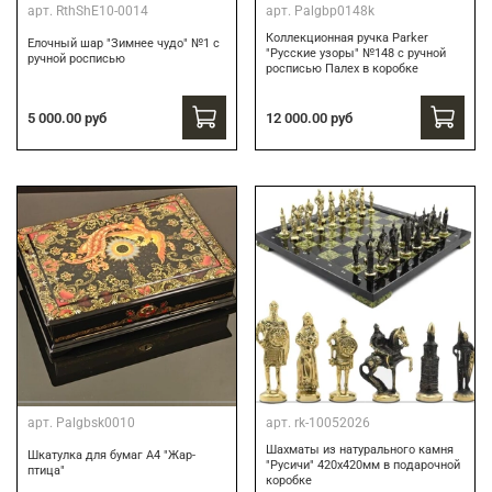
арт.
RthShE10-0014
арт.
Palgbp0148k
Коллекционная ручка Parker
Елочный шар "Зимнее чудо" №1 с
"Русские узоры" №148 с ручной
ручной росписью
росписью Палех в коробке
12 000.00 руб
5 000.00 руб
арт.
Palgbsk0010
арт.
rk-10052026
Шахматы из натурального камня
Шкатулка для бумаг А4 "Жар-
"Русичи" 420х420мм в подарочной
птица"
коробке