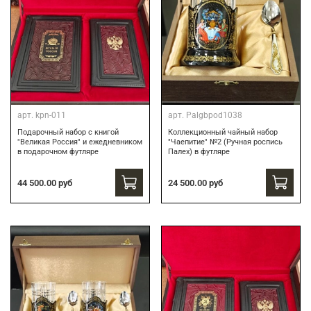
арт.
kpn-011
арт.
Palgbpod1038
Подарочный набор с книгой
Коллекционный чайный набор
"Великая Россия" и ежедневником
"Чаепитие" №2 (Ручная роспись
в подарочном футляре
Палех) в футляре
44 500.00 руб
24 500.00 руб