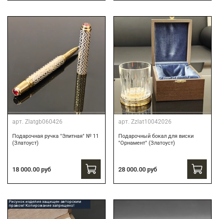
арт.
Zlatgb060426
арт.
Zzlat10042026
Подарочная ручка "Элитная" № 11
Подарочный бокал для виски
(Златоуст)
"Орнамент" (Златоуст)
18 000.00 руб
28 000.00 руб
Рисунок изделия защищен авторским
правом! Копирование запрещено!