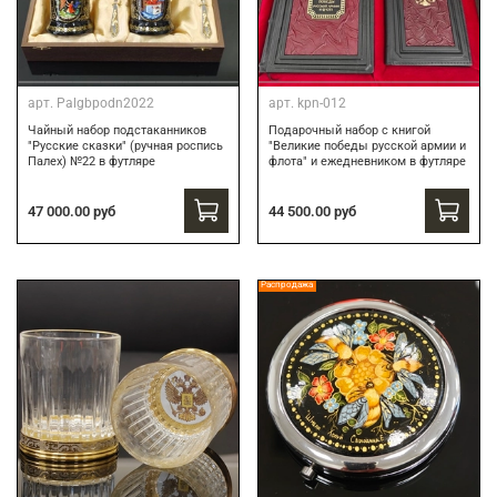
арт.
Palgbpodn2022
арт.
kpn-012
Чайный набор подстаканников
Подарочный набор c книгой
"Русские сказки" (ручная роспись
"Великие победы русской армии и
Палех) №22 в футляре
флота" и ежедневником в футляре
47 000.00 руб
44 500.00 руб
Распродажа