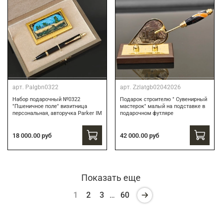
арт.
Palgbn0322
арт.
Zzlatgb02042026
Набор подарочный №0322
Подарок строителю " Сувенирный
"Пшеничное поле" визитница
мастерок" малый на подставке в
персональная, авторучка Parker IM
подарочном футляре
18 000.00 руб
42 000.00 руб
Показать еще
1
2
3
…
60