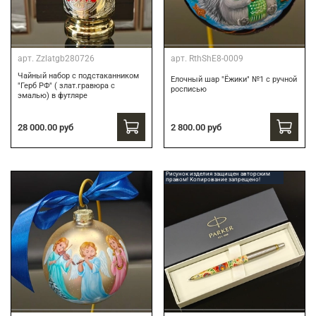
арт.
Zzlatgb280726
арт.
RthShE8-0009
Чайный набор с подстаканником
Елочный шар "Ёжики" №1 с ручной
"Герб РФ" ( злат.гравюра с
росписью
эмалью) в футляре
28 000.00 руб
2 800.00 руб
Рисунок изделия защищен авторским
правом! Копирование запрещено!