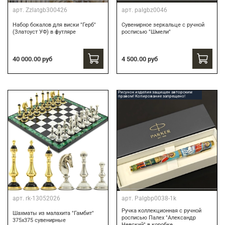
арт.
Zzlatgb300426
арт.
palgbz0046
Набор бокалов для виски "Герб"
Сувенирное зеркальце с ручной
(Златоуст УФ) в футляре
росписью "Шмели"
40 000.00 руб
4 500.00 руб
Рисунок изделия защищен авторским
правом! Копирование запрещено!
арт.
rk-13052026
арт.
Palgbp0038-1k
Ручка коллекционная с ручной
Шахматы из малахита "Гамбит"
росписью Палех "Александр
375х375 сувенирные
Невский" в коробке