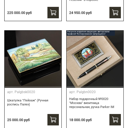
24 950.00 руб
225 000.00 руб
Рисунок изделия защищен авторским
правом! Копирование запрещено!
арт.
Palgbsk0020
арт.
Palgbn0020
Набор подарочный №0020
Шкатулка "Пейзаж" (Ручная
"Москва" визитница
роспись Палех)
персональная, ручка Parker IM
18 000.00 руб
25 000.00 руб