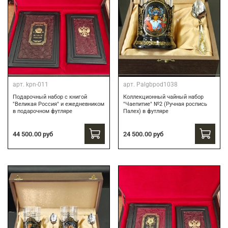
арт.
kpn-011
арт.
Palgbpod1038
Подарочный набор с книгой
Коллекционный чайный набор
"Великая Россия" и ежедневником
"Чаепитие" №2 (Ручная роспись
в подарочном футляре
Палех) в футляре
44 500.00 руб
24 500.00 руб