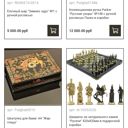
арт.
RthShE10-0014
арт.
Palgbp0148k
Коллекционная ручка Parker
Елочный шар "Зимнее чудо" №1 с
"Русские узоры" №148 с ручной
ручной росписью
росписью Палех в коробке
12 000.00 руб
5 000.00 руб
арт.
Palgbsk0010
арт.
rk-10052026
Шахматы из натурального камня
Шкатулка для бумаг А4 "Жар-
"Русичи" 420х420мм в подарочной
птица"
коробке