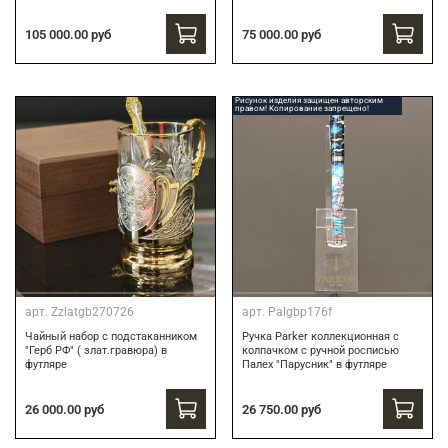
75 000.00 руб
105 000.00 руб
Рисунок изделия защищен авторским
правом! Копирование запрещено!
арт.
Zzlatgb270726
арт.
Palgbp176f
Чайный набор с подстаканником
Ручка Parker коллекционная с
"Герб РФ" ( злат.гравюра) в
колпачком с ручной росписью
футляре
Палех "Парусник" в футляре
26 000.00 руб
26 750.00 руб