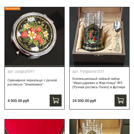
Распродажа
арт.
palgbz0041
арт.
Palgbpod1037
Коллекционный чайный набор
Сувенирное зеркальце с ручной
"Иван-царевич и Жар-птица" №3
росписью "Земляника"
(Ручная роспись Палех) в футляре
24 500.00 руб
4 500.00 руб