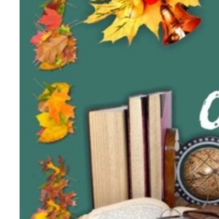
Подарки банковскому работнику
Подарки брокеру
Подарки директору/руководителю