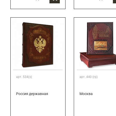
арт.
534(з)
арт.
440 (гр)
Россия державная
Москва