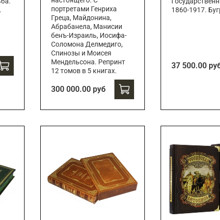
настоящего. С
ьба.
Государственн
портретами Генриха
.
1860-1917. Буг
Греца, Майдонина,
Абрабанела, Манисии
бенъ-Израиль, Иосифа-
Соломона Делмедиго,
Спинозы и Моисея
Мендельсона. Репринт
37 500.00 ру
12 томов в 5 книгах.
300 000.00 руб