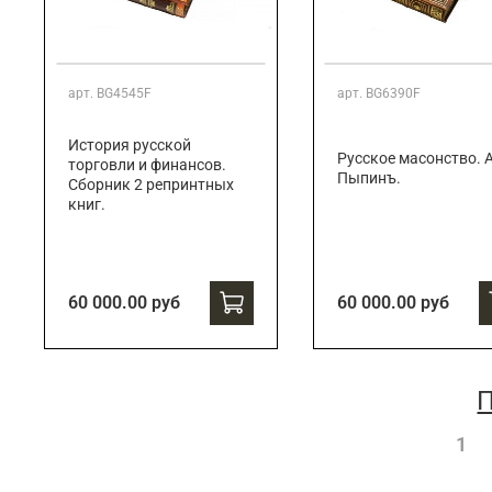
арт.
BG4545F
арт.
BG6390F
История русской
Русское масонство. А
торговли и финансов.
Пыпинъ.
Сборник 2 репринтных
книг.
60 000.00 руб
60 000.00 руб
П
1