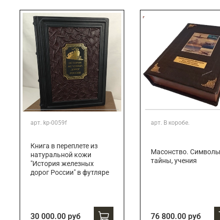
Подарки банковскому работнику
Подарки брокеру
Подарки директору/руководителю
арт.
kp-0059f
арт.
В коробе.
Книга в переплете из
Масонство. Символы
натуральной кожи
тайны, учения
"История железных
дорог России" в футляре
30 000.00 руб
76 800.00 руб