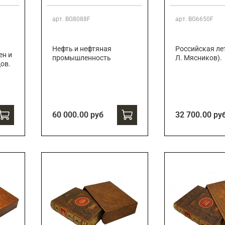
арт.
BG8088F
арт.
BG6650F
Нефть и нефтяная
Российская лет
ен и
промышленность
Л. Мясников).
цов.
60 000.00 руб
32 700.00 ру