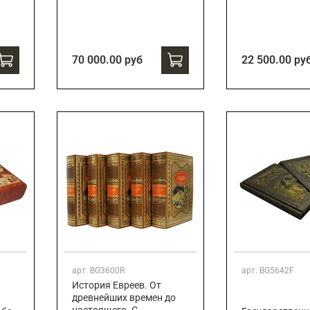
70 000.00 руб
22 500.00 ру
арт.
BG3600R
арт.
BG5642F
История Евреев. От
древнейших времен до