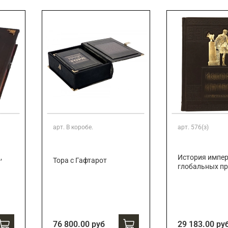
Подарки страховщику
Подарки строителю
Подарки учителю
арт.
В коробе.
арт.
576(з)
,
История импер
Тора с Гафтарот
глобальных п
76 800.00 руб
29 183.00 ру