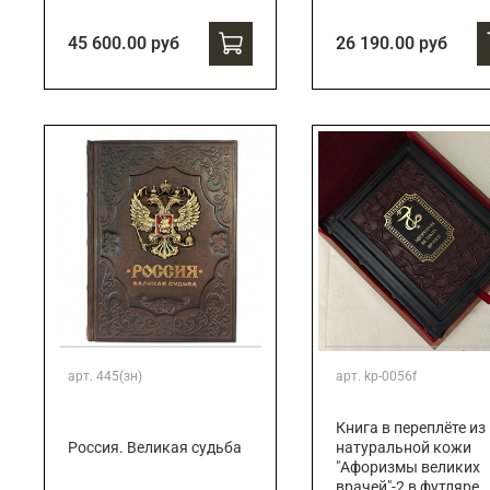
45 600.00 руб
26 190.00 руб
арт.
445(зн)
арт.
kp-0056f
Книга в переплёте из
Россия. Великая судьба
натуральной кожи
"Афоризмы великих
врачей"-2 в футляре