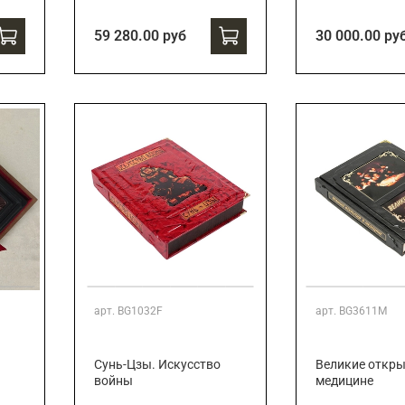
59 280.00 руб
30 000.00 ру
арт.
BG1032F
арт.
BG3611M
Сунь-Цзы. Искусство
Великие откры
войны
медицине