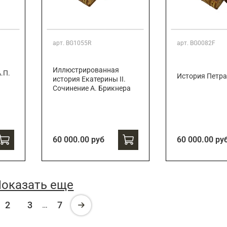
арт.
BG1055R
арт.
BG0082F
Иллюстрированная
.П.
История Петра
история Екатерины II.
Сочинение А. Брикнера
60 000.00 руб
60 000.00 ру
оказать еще
2
3
7
…