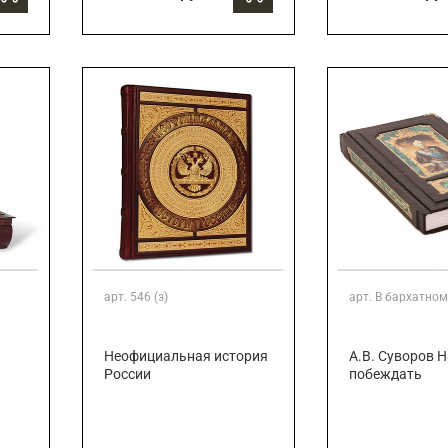
арт.
546 (з)
арт.
В бархатном
Неофициальная история
А.В. Суворов 
России
побеждать