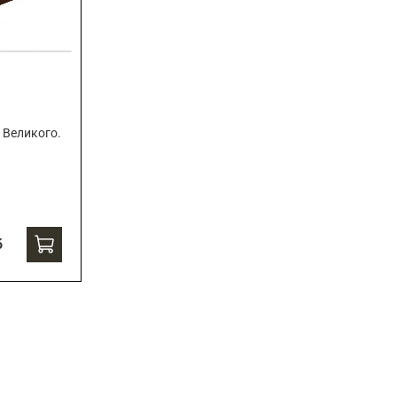
 Великого.
б