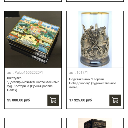
арт.
Palgb16052020/1
арт.
1017/1
Шкатулка
Подстаканник "Георгий
"Достопримечательности Москвы"
Победоносец" (художественное
худ. Костерина (Ручная роспись
литье)
Палех)
17 325.00 руб
35 000.00 руб