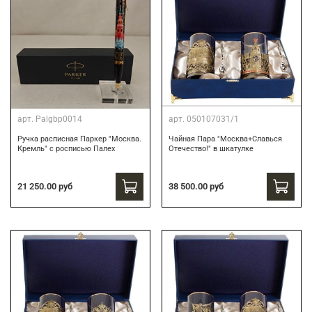
арт.
Palgbp0014
арт.
050107031/1
Ручка расписная Паркер "Москва.
Чайная Пара "Москва+Славься
Кремль" с росписью Палех
Отечество!" в шкатулке
21 250.00 руб
38 500.00 руб