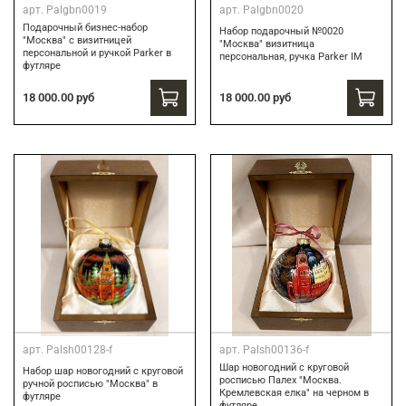
арт.
Palgbn0019
арт.
Palgbn0020
Подарочный бизнес-набор
Набор подарочный №0020
"Москва" с визитницей
"Москва" визитница
персональной и ручкой Parker в
персональная, ручка Parker IM
футляре
18 000.00 руб
18 000.00 руб
арт.
Palsh00128-f
арт.
Palsh00136-f
Шар новогодний с круговой
Набор шар новогодний с круговой
росписью Палех "Москва.
ручной росписью "Москва" в
Кремлевская елка" на черном в
футляре
футляре