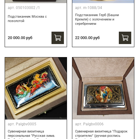
арт.
050103002 /1
арт.
m-1088/34
Подстаканник Герб (Башни
Подстаканник Москва с
Кремля) с золочением и
позолотой
серебрением
22 000.00 руб
20 000.00 руб
арт.
Palgbv0005
арт.
Palgbv0006
Сувенирная визитница
Сувенирная визитница "Подарок
персональная "Русская зима.
строителю" (ручная роспись