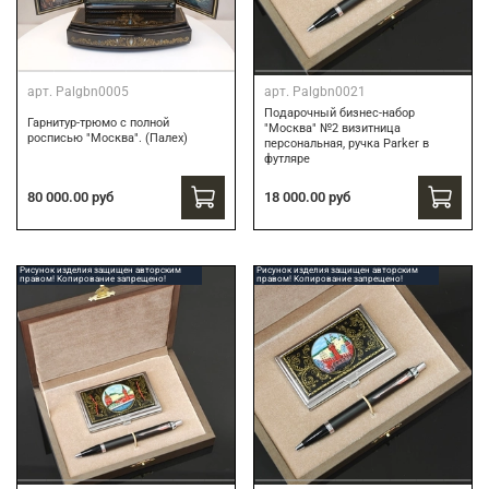
арт.
Palgbn0005
арт.
Palgbn0021
Подарочный бизнес-набор
Гарнитур-трюмо с полной
"Москва" №2 визитница
росписью "Москва". (Палех)
персональная, ручка Parker в
футляре
80 000.00 руб
18 000.00 руб
Рисунок изделия защищен авторским
Рисунок изделия защищен авторским
правом! Копирование запрещено!
правом! Копирование запрещено!