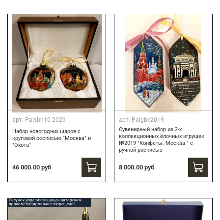
арт.
Palshn10-2029
арт.
Palgbk2019
Сувенирный набор из 2-х
Набор новогодних шаров с
коллекционных ёлочных игрушек
круговой росписью "Москва" и
№2019 "Конфеты. Москва " с
"Охота"
ручной росписью
46 000.00 руб
8 000.00 руб
Рисунок изделия защищен авторским
правом! Копирование запрещено!