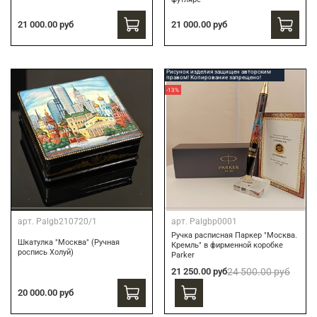
21 000.00 руб
21 000.00 руб
Рисунок изделия защищен авторским
правом! Копирование запрещено!
-13%
арт.
Palgb210720/1
арт.
Palgbp0001
Ручка расписная Паркер "Москва.
Шкатулка "Москва" (Ручная
Кремль" в фирменной коробке
роспись Холуй)
Parker
21 250.00 руб
24 500.00 руб
20 000.00 руб