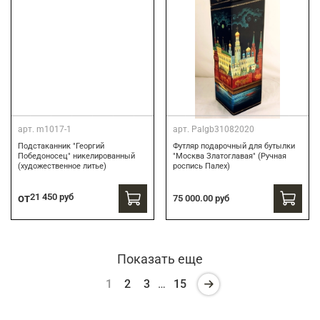
арт.
m1017-1
арт.
Palgb31082020
Подстаканник "Георгий
Футляр подарочный для бутылки
Победоносец" никелированный
"Москва Златоглавая" (Ручная
(художественное литье)
роспись Палех)
от
21 450 руб
75 000.00 руб
Показать еще
1
2
3
…
15