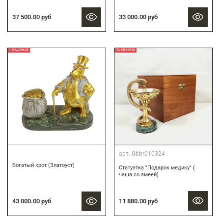
37 500.00 руб
33 000.00 руб
Предзаказ
Предзаказ
арт.
Gbbr010324
Богатый крот (Златоуст)
Статуэтка "Подарок медику" (
чаша со змеей)
11 880.00 руб
43 000.00 руб