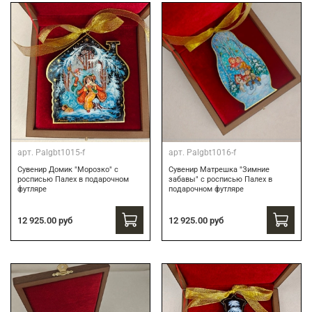
арт.
Palgbt1015-f
арт.
Palgbt1016-f
Сувенир Домик "Морозко" с
Сувенир Матрешка "Зимние
росписью Палех в подарочном
забавы" с росписью Палех в
футляре
подарочном футляре
12 925.00 руб
12 925.00 руб