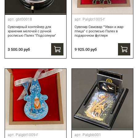
арт.
gbt00018
арт.
Palgbt1005-f
Сувенирный контейнер для
Сувенир Самовар ""Иван и жар-
хранения мелочей с ручной
птица" с росписью Палех в
росписью Палех "Подсолнухи"
подарочном футляре
3 500.00 руб
9 925.00 руб
арт.
Palgbt1009-f
арт.
Palgbb001