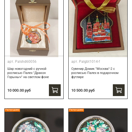
арт.
Palshd60056
арт.
Palgbt1014-f
Шар новогодний с ручной
Сувенир Домик "Москва"-2 с
росписью Палех "Дракон
росписью Палех в подарочном
Горыныч" на светлом фоне
футляре
10 000.00 руб
10 500.00 руб
Распродажа
Распродажа