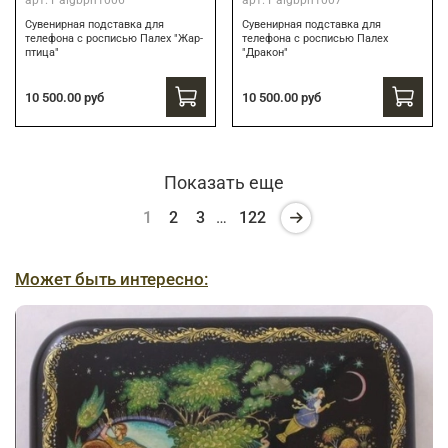
арт.
Palgbph1006
арт.
Palgbph1007
Сувенирная подставка для
Сувенирная подставка для
телефона с росписью Палех "Жар-
телефона с росписью Палех
птица"
"Дракон"
10 500.00 руб
10 500.00 руб
Показать еще
1
2
3
…
122
Может быть интересно: