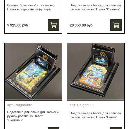
Сувенир "Снеговик" с росписью
Подставка для блока для записей
Палех в подарочном футляре
ручной росписью Палех "Охотник"
9 925.00 руб
20 350.00 руб
арт.
Palgbb002
арт.
Palgbb003
Подставка для блока для записей
Подставка для блока для записей
ручной росписью Палех
ручной росписью Палех "Емеля"
"Охотники"