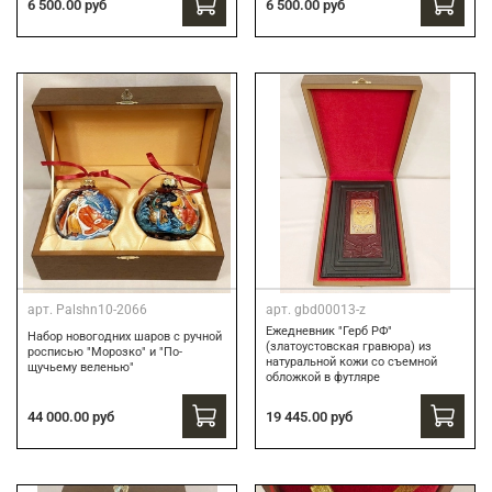
6 500.00 руб
6 500.00 руб
арт.
Palshn10-2066
арт.
gbd00013-z
Ежедневник "Герб РФ"
Набор новогодних шаров с ручной
(златоустовская гравюра) из
росписью "Морозко" и "По-
натуральной кожи со съемной
щучьему веленью"
обложкой в футляре
44 000.00 руб
19 445.00 руб