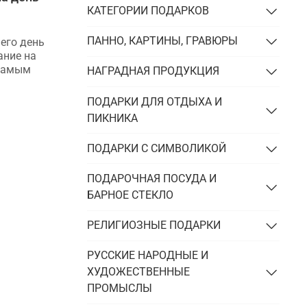
КАТЕГОРИИ ПОДАРКОВ
профессиональным праздникам
Критерии выбора подарков к
ПАННО, КАРТИНЫ, ГРАВЮРЫ
его день
профессиональным праздникам.
ание на
Типичные ошибки, которые возникают
 самым
в процессе. Презенты, которые
НАГРАДНАЯ ПРОДУКЦИЯ
отлично подойдут для
профессиональных праздников.
ПОДАРКИ ДЛЯ ОТДЫХА И
ПИКНИКА
ПОДАРКИ С СИМВОЛИКОЙ
ПОДАРОЧНАЯ ПОСУДА И
БАРНОЕ СТЕКЛО
РЕЛИГИОЗНЫЕ ПОДАРКИ
РУССКИЕ НАРОДНЫЕ И
ХУДОЖЕСТВЕННЫЕ
ПРОМЫСЛЫ