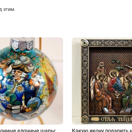
Подарки страховщику
Подарки строителю
д этим.
Подарки учителю
онные елочные шары:
Какую икону подарить 