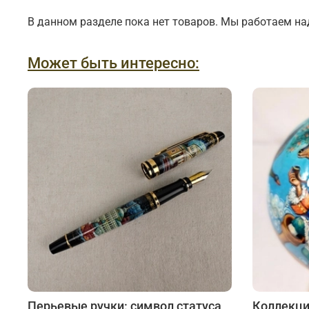
Подарки банковскому работнику
Подарки брокеру
В данном разделе пока нет товаров. Мы работаем на
Подарки директору/руководителю
Может быть интересно:
Перьевые ручки: символ статуса
Коллекци