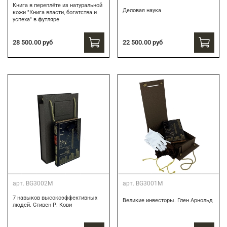
Книга в переплёте из натуральной
Деловая наука
кожи "Книга власти, богатства и
успеха" в футляре
28 500.00 руб
22 500.00 руб
арт.
BG3002M
арт.
BG3001M
7 навыков высокоэффективных
Великие инвесторы. Глен Арнольд
людей. Стивен Р. Кови