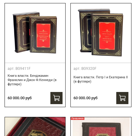
арт.
BG9411F
арт.
BG9320F
Книга власти. Бенджамин
Книга власти. Петр I и Екатерина II
Франклин и Джон Ф.Кеннеди (в
(в футляре)
футляре)
60 000.00 руб
60 000.00 руб
Предзаказ