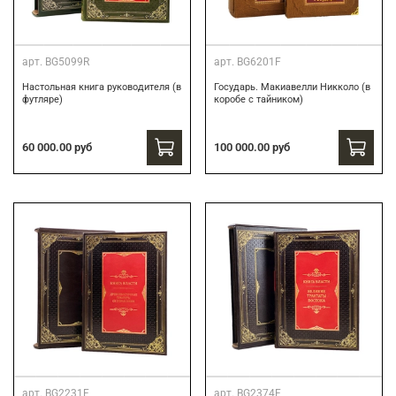
арт.
BG5099R
арт.
BG6201F
Настольная книга руководителя (в
Государь. Макиавелли Никколо (в
футляре)
коробе с тайником)
60 000.00 руб
100 000.00 руб
арт.
BG2231F
арт.
BG2374F