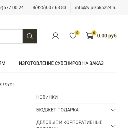
9)577 00 24
8(925)007 68 83
info@vip-zakaz24.ru
0
0
0.00 руб
ЯМ
ИЗГОТОВЛЕНИЕ СУВЕНИРОВ НА ЗАКАЗ
атоуст
Подарки на свадьбу
Подарки финансисту
Подарки к 9 мая
Подарки охотнику
НОВИНКИ
Подарки на юбилей
Подарки химику
Подарки к Пасхе
Подарки рыбаку
Подарки чиновнику/госслужащему
БЮДЖЕТ ПОДАРКА
Подарки шахтеру
Подарки электрику
ДЕЛОВЫЕ И КОРПОРАТИВНЫЕ