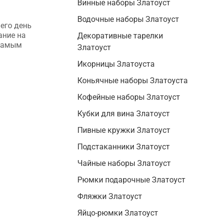
Винные наборы Златоуст
коллекционных ручек Палех
Коллекционные ручки Палех —
Водочные наборы Златоуст
его день
элитная канцелярия, которая
ание на
переворачивает представление о
Декоративные тарелки
 самым
письменных принадлежностях. Из
Златоуст
статьи вы узнаете, что в них такого...
Икорницы Златоуста
Коньячные наборы Златоуста
Кофейные наборы Златоуст
Кубки для вина Златоуст
Пивные кружки Златоуст
Подстаканники Златоуст
Чайные наборы Златоуст
Рюмки подарочные Златоуст
Фляжки Златоуст
Яйцо-рюмки Златоуст