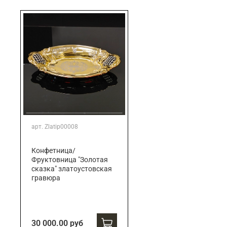
Подарки банковскому работнику
Подарки брокеру
Подарки директору/руководителю
арт.
Zlatip00008
Конфетница/
Фруктовница "Золотая
сказка" златоустовская
гравюра
30 000.00 руб