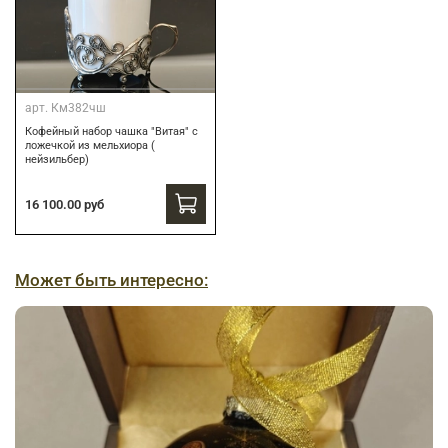
арт.
Км382чш
Кофейный набор чашка "Витая" с
ложечкой из мельхиора (
нейзильбер)
16 100.00 руб
Может быть интересно: