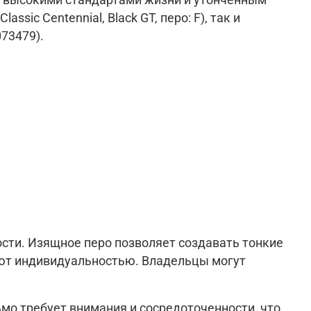
с высокими стандартами жизни и утонченным
sic Centennial, Black GT, перо: F), так и
073479).
ости. Изящное перо позволяет создавать тонкие
дают индивидуальностью. Владельцы могут
мо требует внимания и сосредоточенности, что