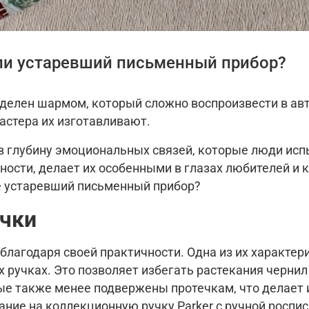
или устаревший письменный прибор?
делен шармом, который сложно воспроизвести в ав
астера их изготавливают.
 в глубину эмоциональных связей, которые люди и
ности, делает их особенными в глазах любителей и
же устаревший письменный прибор?
чки
лагодаря своей практичности. Одна из их характер
 ручках. Это позволяет избегать растекания черни
ые также менее подвержены протечкам, что делает 
ание на коллекционную ручку Parker с ручной роспи