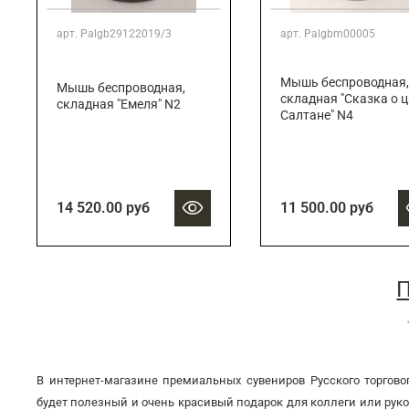
арт.
Palgb29122019/3
арт.
Palgbm00005
Мышь беспроводная,
Мышь беспроводная,
складная "Сказка о 
складная "Емеля" N2
Салтане" N4
14 520.00 руб
11 500.00 руб
П
В интернет-магазине премиальных сувениров Русского торго
будет полезный и очень красивый подарок для коллеги или рук