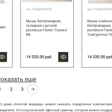
арт.
Palgbm00006
арт.
Palgbm0000
Мышь беспроводная,
Мышь компью
складная с ручной
беспроводная,
царе
росписью Палех "Сказка"
росписью Пал
N6
"Снегурочка" N
14 520.00 руб
14 520.00 ру
оказать еще
1
2
3
вого дома «Золотой медведь» можно заказать подарочные компьютер
оводителя. Это классический офисный сувенир, которым можно поздра