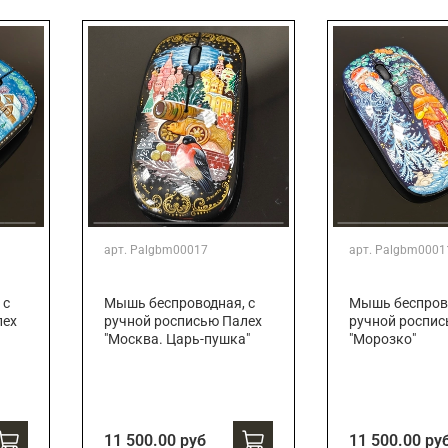
Подарки страховщику
Подарки строителю
Подарки учителю
арт.
Palgbm00017
арт.
Palgbm0001
 с
Мышь беспроводная, с
Мышь беспрово
лех
ручной росписью Палех
ручной роспис
"Москва. Царь-пушка"
"Морозко"
11 500.00 руб
11 500.00 ру