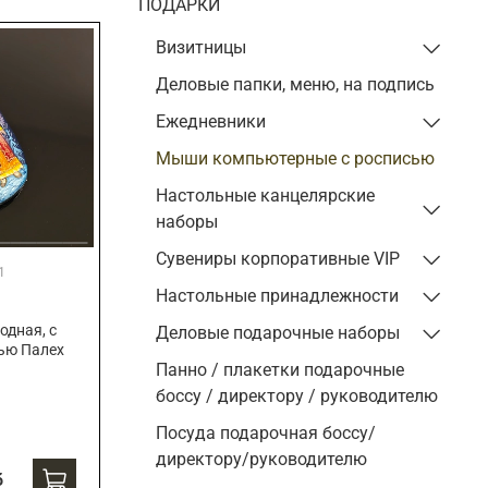
Подарки энергетику
ПОДАРКИ
Подарки юристу
Визитницы
Деловые папки, меню, на подпись
Ежедневники
Мыши компьютерные с росписью
Настольные канцелярские
наборы
Сувениры корпоративные VIP
1
Настольные принадлежности
дная, с
Деловые подарочные наборы
ью Палех
Панно / плакетки подарочные
боссу / директору / руководителю
Посуда подарочная боссу/
директору/руководителю
б