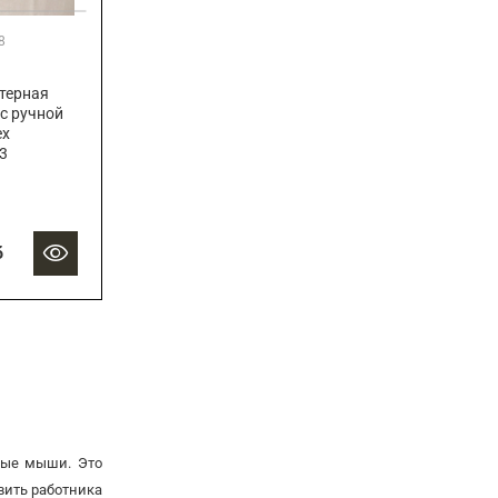
8
терная
 с ручной
ех
3
б
ные мыши. Это
вить работника