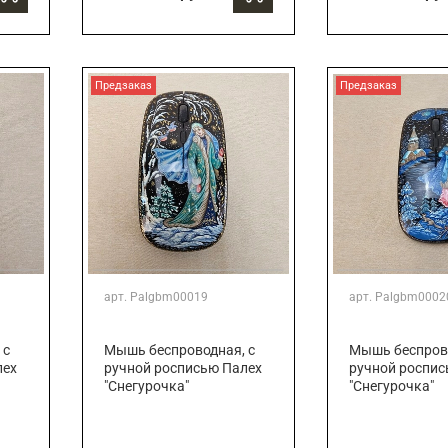
Предзаказ
Предзаказ
арт.
Palgbm00019
арт.
Palgbm0002
 с
Мышь беспроводная, с
Мышь беспрово
лех
ручной росписью Палех
ручной роспис
"Снегурочка"
"Снегурочка"