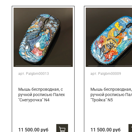
Подарки банковскому работнику
Подарки брокеру
Подарки директору/руководителю
арт.
Palgbm00013
арт.
Palgbm00009
Мышь беспроводная, с
Мышь беспроводная,
ручной росписью Палех
ручной росписью Па
"Снегурочка" N4
"Тройка" N5
11 500.00 руб
11 500.00 руб