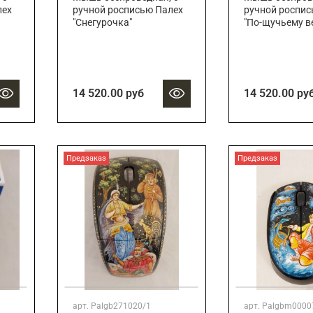
лех
ручной росписью Палех
ручной роспис
"Снегурочка"
"По-щучьему в
14 520.00 руб
14 520.00 ру
Предзаказ
Предзаказ
арт.
Palgb271020/1
арт.
Palgbm0000