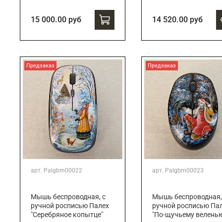
15 000.00 руб
14 520.00 руб
Предзаказ
Предзаказ
арт.
Palgbm00022
арт.
Palgbm00023
Мышь беспроводная, с
Мышь беспроводная,
ручной росписью Палех
ручной росписью Па
"Серебряное копытце"
"По-щучьему велень