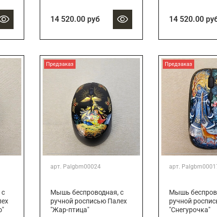
14 520.00 руб
14 520.00 ру
Предзаказ
Предзаказ
арт.
Palgbm00024
арт.
Palgbm0001
 с
Мышь беспроводная, с
Мышь беспрово
лех
ручной росписью Палех
ручной роспис
ю"
"Жар-птица"
"Снегурочка"