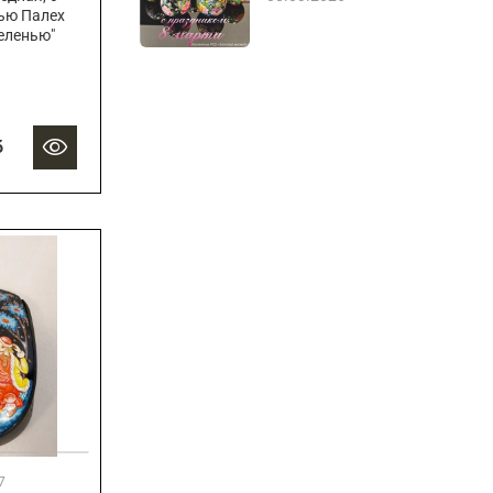
ью Палех
еленью"
б
7