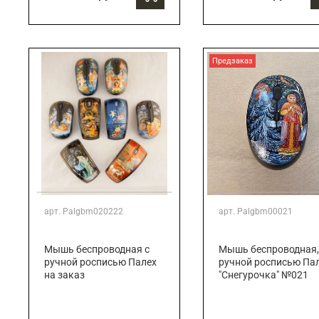
Предзаказ
арт.
Palgbm020222
арт.
Palgbm00021
Мышь беспроводная с
Мышь беспроводная,
ручной росписью Палех
ручной росписью Па
на заказ
"Снегурочка" №021