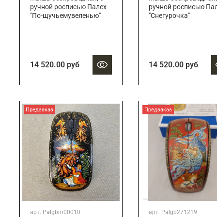
ручной росписью Палех
ручной росписью Па
"По-щучьемувеленью"
"Снегурочка"
14 520.00 руб
14 520.00 руб
Предзаказ
Предзаказ
арт.
Palgbm00010
арт.
Palgb271219