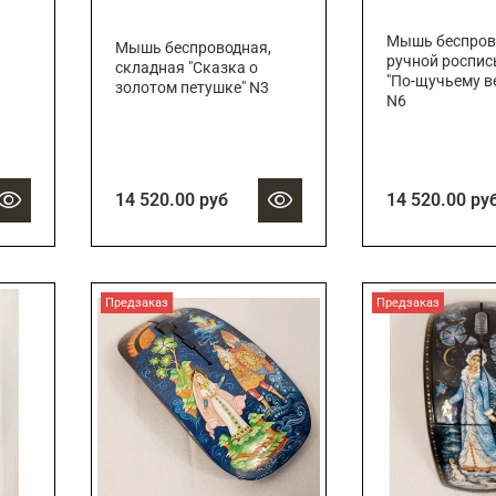
Мышь беспрово
Мышь беспроводная,
ручной роспис
складная "Сказка о
"По-щучьему в
золотом петушке" N3
N6
14 520.00 руб
14 520.00 ру
Предзаказ
Предзаказ