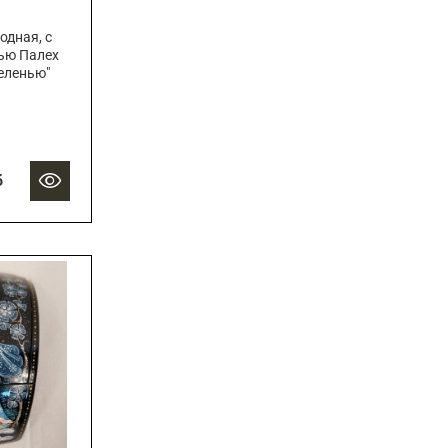
дная, с
ью Палех
еленью"
б