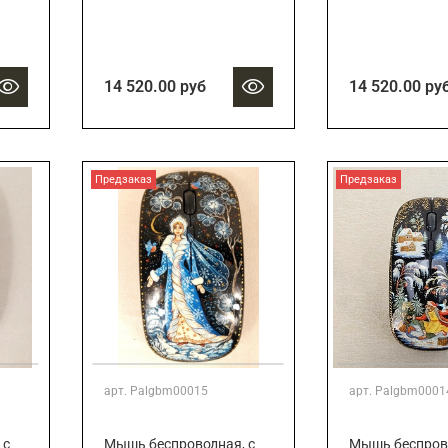
14 520.00 руб
14 520.00 ру
Предзаказ
Предзаказ
арт.
Palgbm00015
арт.
Palgbm0001
 с
Мышь беспроводная, с
Мышь беспрово