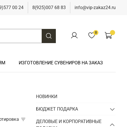
9)577 00 24
8(925)007 68 83
info@vip-zakaz24.ru
0
ЯМ
ИЗГОТОВЛЕНИЕ СУВЕНИРОВ НА ЗАКАЗ
Подарки на свадьбу
Подарки финансисту
Подарки к 9 мая
Подарки охотнику
НОВИНКИ
Подарки на юбилей
Подарки химику
Подарки к Пасхе
Подарки рыбаку
Подарки чиновнику/госслужащему
БЮДЖЕТ ПОДАРКА
Подарки шахтеру
ортировка
Подарки электрику
ДЕЛОВЫЕ И КОРПОРАТИВНЫЕ