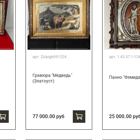
арт.
Zzlatgb091224
арт.
1.43.37.1-12
Гравюра "Медведь"
Панно "Фемида
(Златоуст)
77 000.00 руб
25 000.00 ру