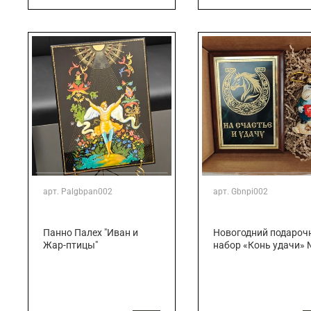
арт.
Palgbpan002
арт.
Gbnpi002
Панно Палех "Иван и
Новогодний подароч
Жар-птицы"
набор «Конь удачи»