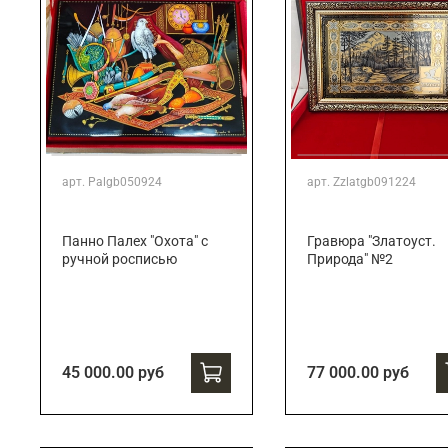
арт.
Palgb050924
арт.
Zzlatgb091224
Панно Палех "Охота" с
Гравюра "Златоуст.
ручной росписью
Природа" №2
45 000.00 руб
77 000.00 руб