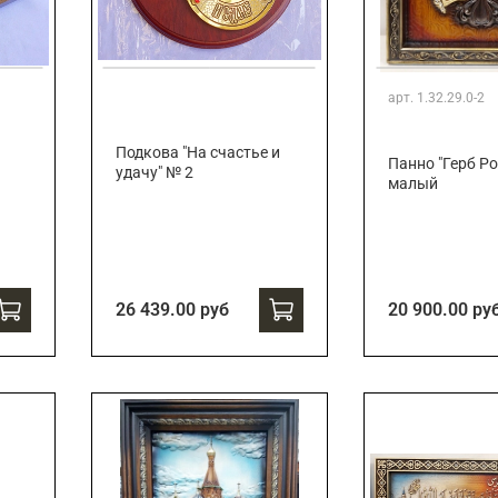
арт.
1.32.29.0-2
Подкова "На счастье и
Панно "Герб Ро
удачу" № 2
малый
26 439.00 руб
20 900.00 ру