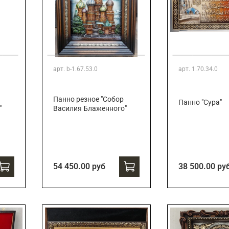
арт.
b-1.67.53.0
арт.
1.70.34.0
Панно резное "Собор
Панно "Сура"
"
Василия Блаженного"
54 450.00 руб
38 500.00 ру