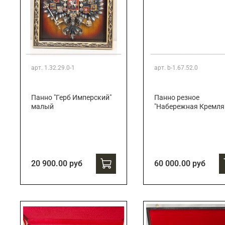
арт.
1.32.29.0-1
арт.
b-1.67.52.0
Панно "Герб Имперский"
Панно резное
малый
"Набережная Кремля
20 900.00 руб
60 000.00 руб