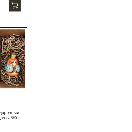
одарочный
дачи» №9