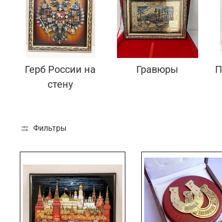
Подарки банковскому работнику
Подарки брокеру
Подарки директору/руководителю
Герб России на
Гравюры
П
стену
Фильтры