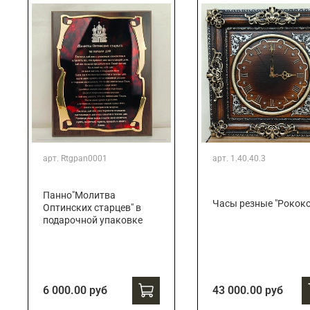
арт.
Rtgpan0001
арт.
1.40.40.3
Панно"Молитва
Часы резные "Рококо
Оптинских старцев" в
подарочной упаковке
6 000.00 руб
43 000.00 руб