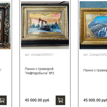
арт.
Zzlatgb230925/1
арт.
Zzlatgb2309
Панно с гравюрой
"
Панно с гравю
"Нефтедобыча" №2
45 000.00 руб
45 000.00 ру