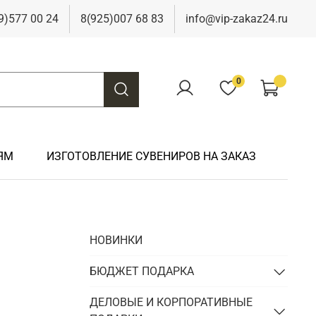
9)577 00 24
8(925)007 68 83
info@vip-zakaz24.ru
0
ЯМ
ИЗГОТОВЛЕНИЕ СУВЕНИРОВ НА ЗАКАЗ
Подарки на свадьбу
Подарки финансисту
Подарки к 9 мая
Подарки охотнику
НОВИНКИ
Подарки на юбилей
Подарки химику
Подарки к Пасхе
Подарки рыбаку
Подарки чиновнику/госслужащему
БЮДЖЕТ ПОДАРКА
Подарки шахтеру
Подарки электрику
ДЕЛОВЫЕ И КОРПОРАТИВНЫЕ