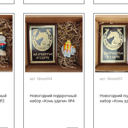
арт.
Gbnpi004
арт.
Gbnpi005
ный
Новогодний подарочный
Новогодний п
 №2
набор «Конь удачи» №4
набор «Конь у