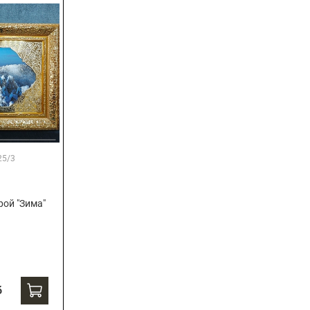
25/3
рой "Зима"
б