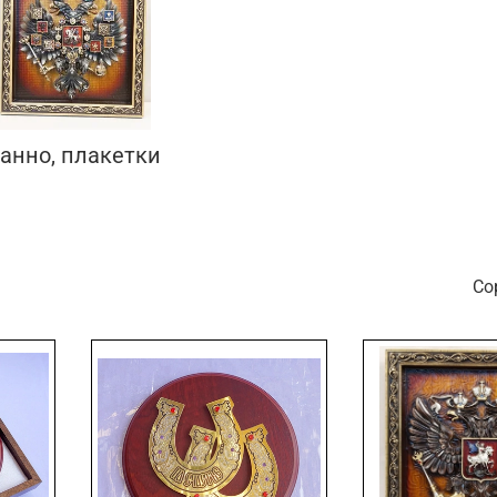
Подарки страховщику
Подарки строителю
Подарки учителю
анно, плакетки
С