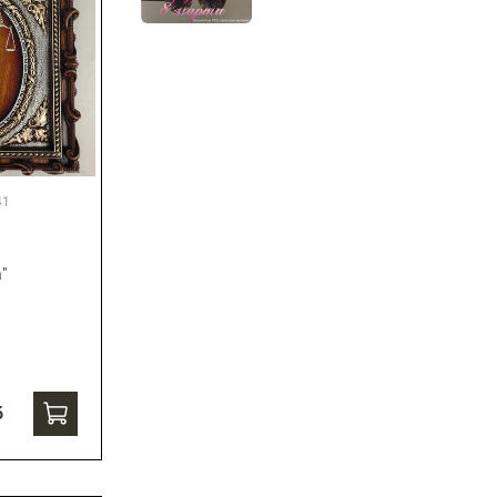
41
"
б