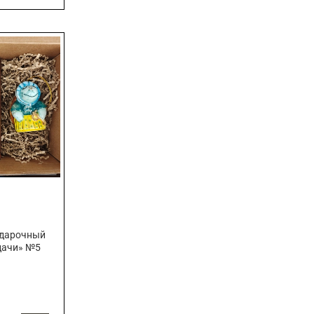
одарочный
дачи» №5