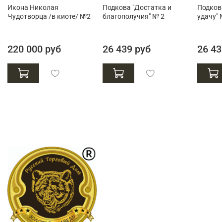
Икона Николая
Подкова "Достатка и
Подкова
Чудотворца /в киоте/ №2
благополучия" № 2
удачу" 
220 000 руб
26 439 руб
26 43