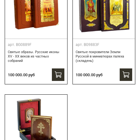
арт.
BG0889F
арт.
BG9883F
Святые образы. Русские иконы
Святые покровители Земли
XV - XX веков из частных
Русской в миниатюрах палеха
собраний
(складень)
100 000.00 руб
100 000.00 руб