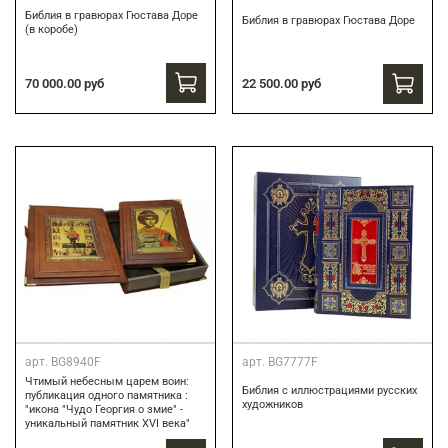
Библия в гравюрах Гюстава Доре
Библия в гравюрах Гюстава Доре
(в коробе)
70 000.00 руб
22 500.00 руб
арт.
BG8940F
арт.
BG7777F
Чтимый небесным царем воин:
Библия с иллюстрациями русских
публикация одного памятника :
художников
"икона "Чудо Георгия о змие" -
уникальный памятник XVI века"