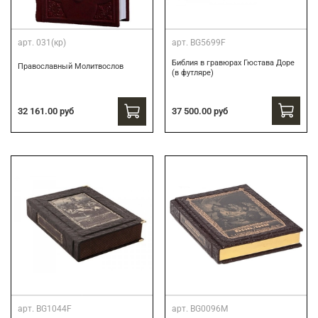
арт.
031(кр)
арт.
BG5699F
Библия в гравюрах Гюстава Доре
Православный Молитвослов
(в футляре)
37 500.00 руб
32 161.00 руб
арт.
BG1044F
арт.
BG0096M