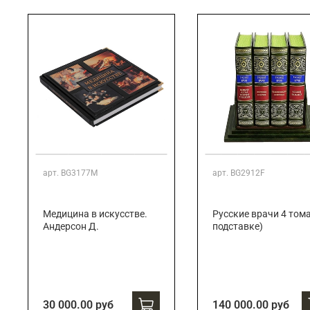
Подарки банковскому работнику
Подарки брокеру
Подарки директору/руководителю
арт.
BG3177M
арт.
BG2912F
Медицина в искусстве.
Русские врачи 4 тома
Андерсон Д.
подставке)
30 000.00 руб
140 000.00 руб