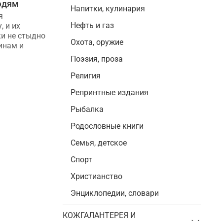
юдям
на разные праздники
Напитки, кулинария
я
Праздник — повод вручать подарки.
Нефть и газ
, и их
Как найти хороший презент для
ки не стыдно
женщины? Несколько правил помогут
Охота, оружие
инам и
в любой ситуации. Расскажем про
них...
Поэзия, проза
Религия
Репринтные издания
Рыбалка
Родословные книги
Семья, детское
Спорт
Христианство
Энциклопедии, словари
КОЖГАЛАНТЕРЕЯ И