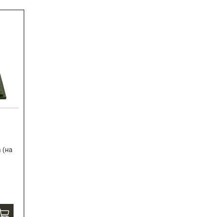
Подарки страховщику
Подарки строителю
Подарки учителю
 (на