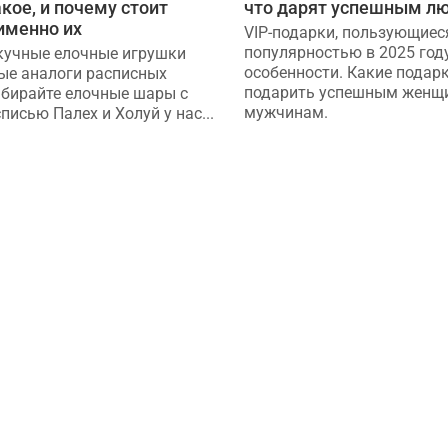
акое, и почему стоит
что дарят успешным л
именно их
VIP-подарки, пользующиес
популярностью в 2025 году
кучные елочные игрушки
особенности. Какие подар
ые аналоги расписных
подарить успешным женщ
бирайте елочные шары с
мужчинам.
писью Палех и Холуй у нас...