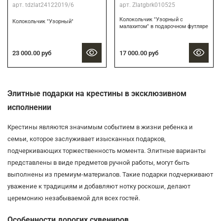
арт.
tdzlat24122019/6
арт.
Zlatgbrk010525
Колокольчик "Узорный с
Колокольчик "Узорный"
малахитом" в подарочном футляре
17 000.00 руб
23 000.00 руб
Элитные подарки на крестины в эксклюзивном
исполнении
Крестины являются значимым событием в жизни ребенка и
семьи, которое заслуживает изысканных подарков,
подчеркивающих торжественность момента. Элитные варианты
представлены в виде предметов ручной работы, могут быть
выполнены из премиум-материалов. Такие подарки подчеркивают
уважение к традициям и добавляют нотку роскоши, делают
церемонию незабываемой для всех гостей.
Особенности дорогих сувениров