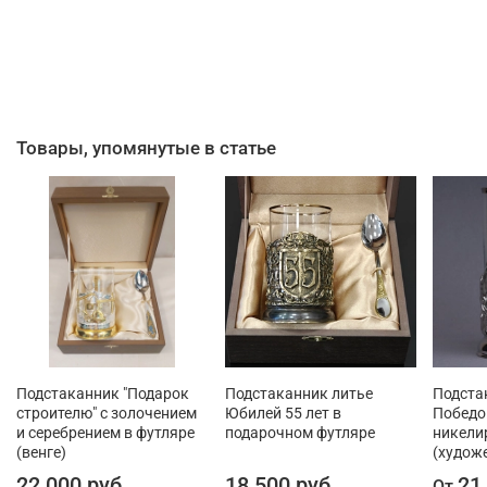
Товары, упомянутые в статье
Подстаканник "Подарок
Подстаканник литье
Подста
строителю" с золочением
Юбилей 55 лет в
Победо
и серебрением в футляре
подарочном футляре
никели
(венге)
(худож
22 000 руб
18 500 руб
21
От