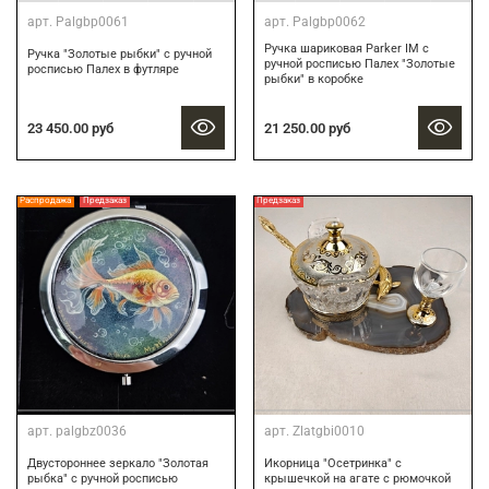
арт.
Palgbp0061
арт.
Palgbp0062
Ручка шариковая Parker IM с
Ручка "Золотые рыбки" с ручной
ручной росписью Палех "Золотые
росписью Палех в футляре
рыбки" в коробке
21 250.00 руб
23 450.00 руб
Распродажа
Предзаказ
Предзаказ
арт.
palgbz0036
арт.
Zlatgbi0010
Двустороннее зеркало "Золотая
Икорница "Осетринка" с
рыбка" с ручной росписью
крышечкой на агате с рюмочкой