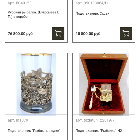
арт.
BG4015F
арт.
050103064/Н
Русская рыбалка. (Бутромеев В.
Подстаканник Судак
П.) в коробе
76 800.00 руб
18 500.00 руб
арт.
m1079
арт.
tdzlat04122019/7
Подстаканник "Рыбак на лодке"
Подстаканник "Рыбалка" N2