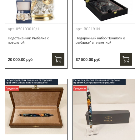
арт.
050103010/1
арт.
BG3191N
Подстаканник Рыбалка с
Подарочный набор "Диалоги о
позолотой
рыбалке" с плакеткой
20 000.00 руб
37 500.00 руб
Рисунок изделия защищен авторским
Рисунок изделия защищен авторским
правом! Копирование запрещено!
правом! Копирование запрещено!
Предзаказ
Предзаказ