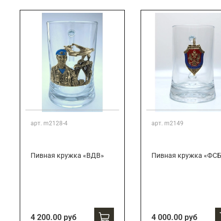
Подарки банковскому работнику
Подарки брокеру
Подарки директору/руководителю
арт.
m2128-4
арт.
m2149
Пивная кружка «ВДВ»
Пивная кружка «ФС
4 200.00 руб
4 000.00 руб