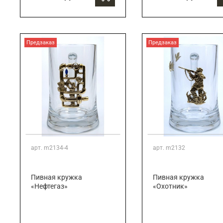
Предзаказ
Предзаказ
арт.
m2134-4
арт.
m2132
Пивная кружка
Пивная кружка
«Нефтегаз»
«Охотник»