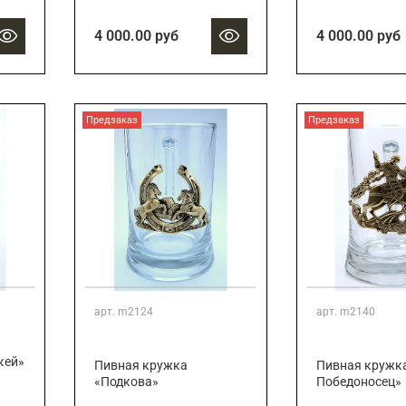
4 000.00 руб
4 000.00 руб
Предзаказ
Предзаказ
арт.
m2124
арт.
m2140
кей»
Пивная кружка
Пивная кружка
«Подкова»
Победоносец»