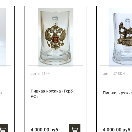
Подарки страховщику
Подарки строителю
Подарки учителю
арт.
m2144
арт.
m2138-4
Пивная кружка «Герб
Б»
Пивная кружк
РФ»
4 000.00 руб
4 000.00 руб