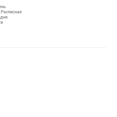
Что представляет собой День
предпринимателя. Что можно, а что
ень
нельзя дарить человеку,
 Расписная
занимающемуся бизнесом. Подарки,
 дня.
которые будут уместными для
ти
предпринимателей....