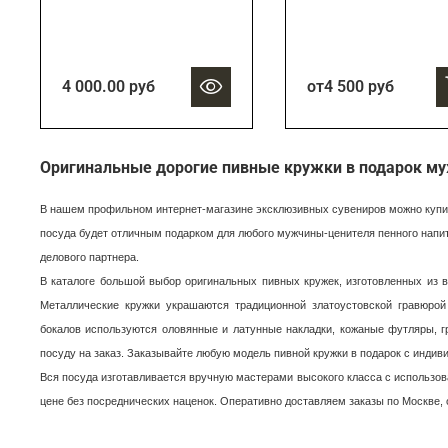
4 000.00 руб
от
4 500 руб
Оригинальные дорогие пивные кружки в подарок м
В нашем профильном интернет-магазине эксклюзивных сувениров можно купить
посуда будет отличным подарком для любого мужчины-ценителя пенного напитка
делового партнера.
В каталоге большой выбор оригинальных пивных кружек, изготовленных из в
Металлические кружки украшаются традиционной златоустовской гравюрой
бокалов используются оловянные и латунные накладки, кожаные футляры, г
посуду на заказ. Заказывайте любую модель пивной кружки в подарок с индив
Вся посуда изготавливается вручную мастерами высокого класса с использо
цене без посреднических наценок. Оперативно доставляем заказы по Москве