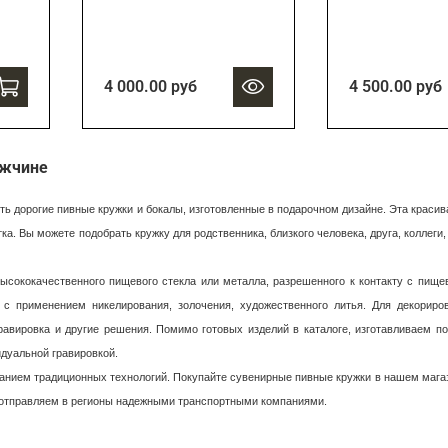
4 000.00 руб
4 500.00 руб
ужчине
 дорогие пивные кружки и бокалы, изготовленные в подарочном дизайне. Эта красив
. Вы можете подобрать кружку для родственника, близкого человека, друга, коллеги,
ысококачественного пищевого стекла или металла, разрешенного к контакту с пищ
 с применением никелирования, золочения, художественного литья. Для декориро
равировка и другие решения. Помимо готовых изделий в каталоге, изготавливаем п
идуальной гравировкой.
ванием традиционных технологий. Покупайте сувенирные пивные кружки в нашем мага
, отправляем в регионы надежными транспортными компаниями.