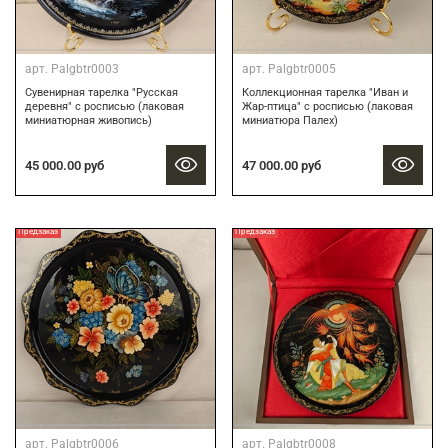
арт.
Palgbtr0003
арт.
Palgbtr0005
Сувенирная тарелка "Русская
Коллекционная тарелка "Иван и
деревня" с росписью (лаковая
Жар-птица" с росписью (лаковая
миниатюрная живопись)
миниатюра Палех)
45 000.00 руб
47 000.00 руб
Предзаказ
Предзаказ
арт.
Palgbtr0006
арт.
Palgbtr0008