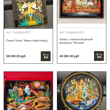
арт.
Palgbpan002
арт.
Palgbpan001
Панно с палехской ручной
Панно Палех "Иван и Жар-птицы"
росписью "Москва"
45 000.00 руб
58 000.00 руб