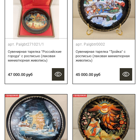
арт.
Palgbt271021/1
арт.
Palgbtr0002
Сувенирная тарелка "Российские
Сувенирная тарелка "Тройка" с
города" с росписью (лаковая
росписью (лаковая миниатюрная
миниатюрная живопись)
живопись)
47 000.00 руб
45 000.00 руб
Предзаказ
Предзаказ