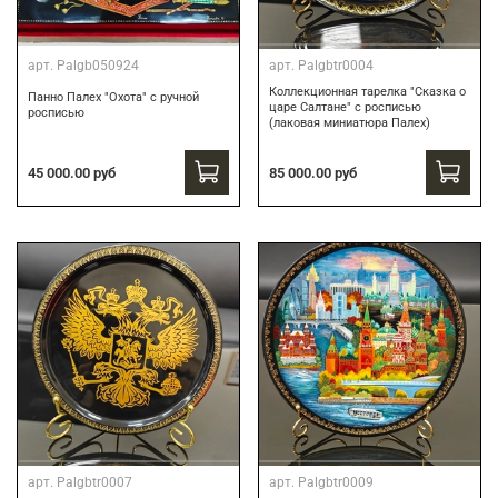
арт.
Palgb050924
арт.
Palgbtr0004
Коллекционная тарелка "Сказка о
Панно Палех "Охота" с ручной
царе Салтане" с росписью
росписью
(лаковая миниатюра Палех)
85 000.00 руб
45 000.00 руб
арт.
Palgbtr0007
арт.
Palgbtr0009