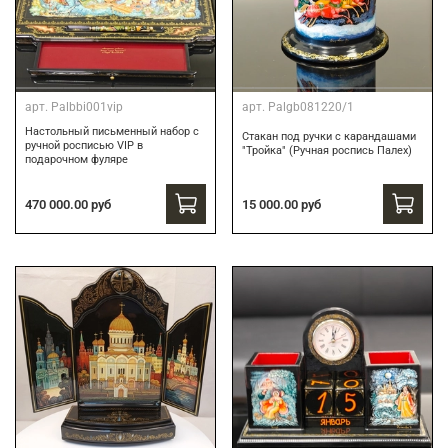
арт.
Palbbi001vip
арт.
Palgb081220/1
Настольный письменный набор с
Стакан под ручки с карандашами
ручной росписью VIP в
"Тройка" (Ручная роспись Палех)
подарочном фуляре
470 000.00 руб
15 000.00 руб