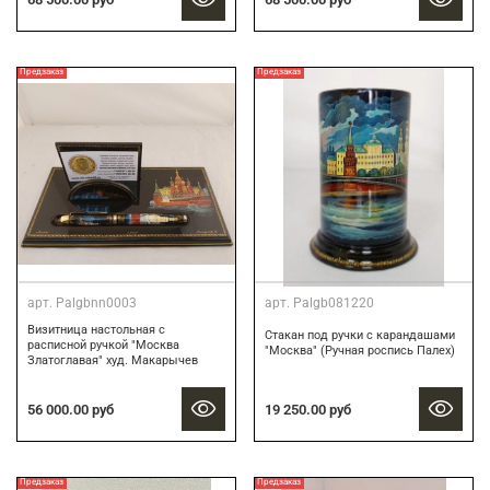
Предзаказ
Предзаказ
арт.
Palgbnn0003
арт.
Palgb081220
Визитница настольная с
Стакан под ручки с карандашами
расписной ручкой "Москва
"Москва" (Ручная роспись Палех)
Златоглавая" худ. Макарычев
56 000.00 руб
19 250.00 руб
Предзаказ
Предзаказ