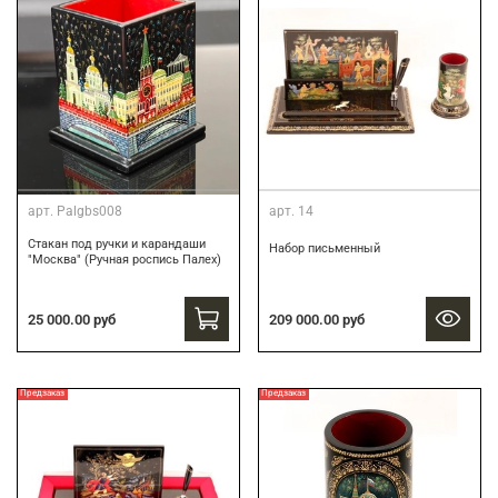
арт.
Palgbs008
арт.
14
Стакан под ручки и карандаши
Набор письменный
"Москва" (Ручная роспись Палех)
25 000.00 руб
209 000.00 руб
Предзаказ
Предзаказ