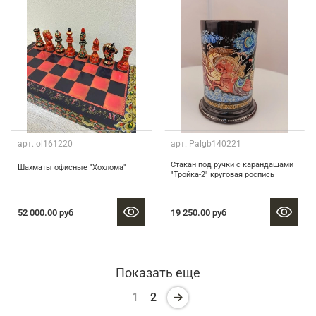
арт.
ol161220
арт.
Palgb140221
Стакан под ручки с карандашами
Шахматы офисные "Хохлома"
"Тройка-2" круговая роспись
19 250.00 руб
52 000.00 руб
Показать еще
1
2