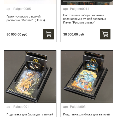
арт.
Palgbn0005
арт.
Palgbnn0014
Настольный набор с часами и
Гарнитур-трюмо с полной
календарем с ручной росписью
росписью "Москва". (Палех)
Палех "Русские сказки"
38 500.00 руб
80 000.00 руб
арт.
Palgbb001
арт.
Palgbb003
Подставка для блока для записей
Подставка для блока для записей