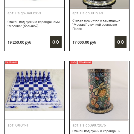
арт.
Palgb-040326-s
арт.
Palgb00153-s
Стакан под ручки и карандаши
Стакан под ручки с карандашами
"Москва" c ручной росписью
"Москва" (большой)
Палех
17 000.00 руб
19 250.00 руб
Предзаказ
-36%
Предзаказ
арт.
ОЛОФ-1
арт.
Palgb090720/6
Стакан под ручки и карандаши