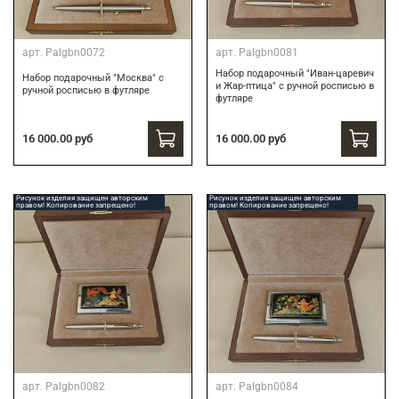
арт.
Palgbn0072
арт.
Palgbn0081
Набор подарочный "Иван-царевич
Набор подарочный "Москва" с
и Жар-птица" с ручной росписью в
ручной росписью в футляре
футляре
16 000.00 руб
16 000.00 руб
Рисунок изделия защищен авторским
Рисунок изделия защищен авторским
правом! Копирование запрещено!
правом! Копирование запрещено!
арт.
Palgbn0082
арт.
Palgbn0084