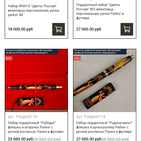
Подарочный набор "Цветы
Набор №0014 "Цветы России"
России" №2 визитница
визитница персональная, ручка
персональная, ручка Parker в
parker IM
футляре
18 000.00 руб
27 000.00 руб
Рисунок изделия защищен авторским
Рисунок изделия защищен авторским
правом! Копирование запрещено!
правом! Копирование запрещено!
-20%
-20%
арт.
Palgbn0116
арт.
Palgbn0118
Набор подарочный "Победа!"
Набор подарочный "Родина-мать!"
флешка и аторучка Parker с
флешка и ручка-роллер Parker с
ручной росписью Палех в футляре
ручной росписью Палех в футляре
23 600.00 руб
29 500.00 руб
27 600.00 руб
34 500.00 руб