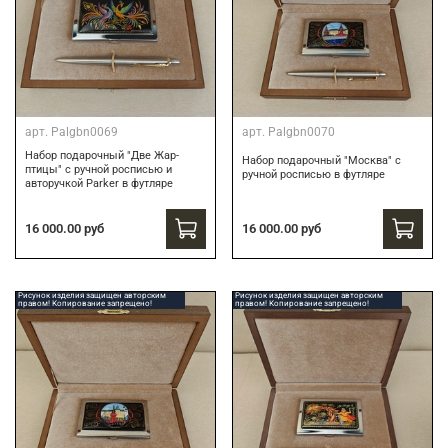
арт.
Palgbn0069
арт.
Palgbn0070
Набор подарочный "Две Жар-
Набор подарочный "Москва" с
птицы" с ручной росписью и
ручной росписью в футляре
авторучкой Parker в футляре
16 000.00 руб
16 000.00 руб
Рисунок изделия защищен авторским
Рисунок изделия защищен авторским
правом! Копирование запрещено!
правом! Копирование запрещено!