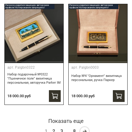
Рисунок изделия защищен авторским
Рисунок изделия защищен авторским
правом! Копирование запрещено!
правом! Копирование запрещено!
арт.
Palgbn0322
арт.
Palgbn0003
Набор подарочный №0322
Набор №4 "Орнамент" визитница
"Пшеничное поле" визитница
персональная, ручка Паркер
персональная, авторучка Parker IM
18 000.00 руб
18 000.00 руб
Показать еще
1
2
3
…
8