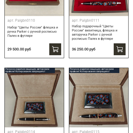
арт.
Palgbn0110
арт.
Palgbn0111
Набор подарочный "Цветы
Набор "Цветы России" флешка и
России" визитница, флешка и
ручка Parker с ручной росписью
авторучка Parker с ручной
Палех в футляре
росписью Палех в футляре
29 500.00 руб
36 250.00 руб
Рисунок изделия защищен авторским
Рисунок изделия защищен авторским
правом! Копирование запрещено!
правом! Копирование запрещено!
арт.
Palgbn0114
арт.
Palgbn0115