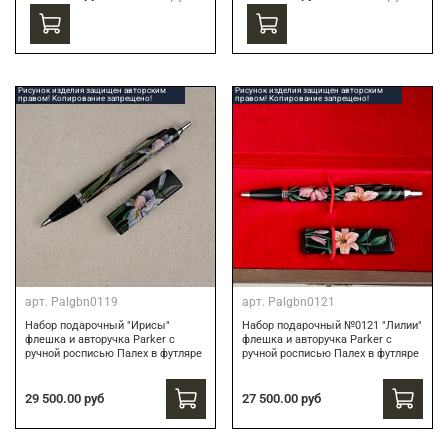
Рисунок изделия защищен авторским
Рисунок изделия защищен авторским
правом! Копирование запрещено!
правом! Копирование запрещено!
арт.
Palgbn0119
арт.
Palgbn0121
Набор подарочный "Ирисы"
Набор подарочный №0121 "Лилии"
флешка и авторучка Parker с
флешка и авторучка Parker с
ручной росписью Палех в футляре
ручной росписью Палех в футляре
29 500.00 руб
27 500.00 руб