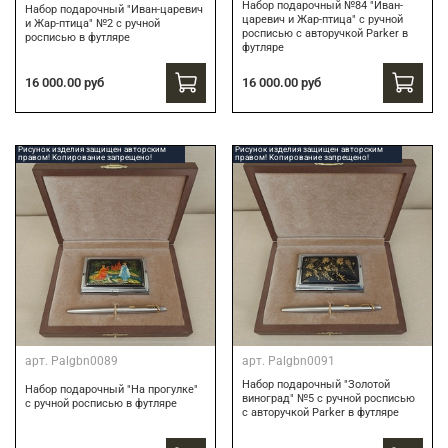
Набор подарочный №84 "Иван-
Набор подарочный "Иван-царевич
царевич и Жар-птица" с ручной
и Жар-птица" №2 с ручной
росписью с авторучкой Parker в
росписью в футляре
футляре
16 000.00 руб
16 000.00 руб
Рисунок изделия защищен авторским
Рисунок изделия защищен авторским
правом! Копирование запрещено!
правом! Копирование запрещено!
арт.
Palgbn0089
арт.
Palgbn0091
Набор подарочный "Золотой
Набор подарочный "На прогулке"
виноград" №5 с ручной росписью
с ручной росписью в футляре
с авторучкой Parker в футляре