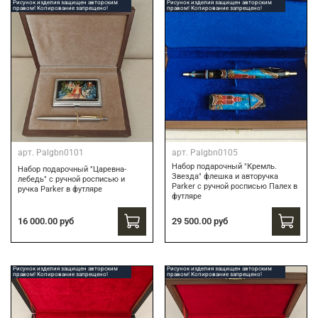
Рисунок изделия защищен авторским
Рисунок изделия защищен авторским
правом! Копирование запрещено!
правом! Копирование запрещено!
арт.
Palgbn0101
арт.
Palgbn0105
Набор подарочный "Кремль.
Набор подарочный "Царевна-
Звезда" флешка и авторучка
лебедь" с ручной росписью и
Parker с ручной росписью Палех в
ручка Parker в футляре
футляре
16 000.00 руб
29 500.00 руб
Рисунок изделия защищен авторским
Рисунок изделия защищен авторским
правом! Копирование запрещено!
правом! Копирование запрещено!