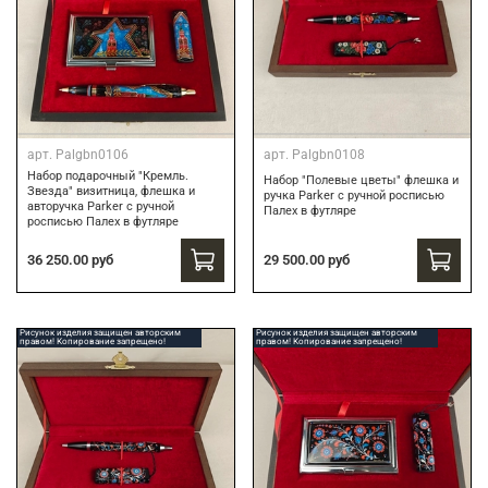
арт.
Palgbn0106
арт.
Palgbn0108
Набор подарочный "Кремль.
Набор "Полевые цветы" флешка и
Звезда" визитница, флешка и
ручка Parker с ручной росписью
авторучка Parker с ручной
Палех в футляре
росписью Палех в футляре
29 500.00 руб
36 250.00 руб
Рисунок изделия защищен авторским
Рисунок изделия защищен авторским
правом! Копирование запрещено!
правом! Копирование запрещено!