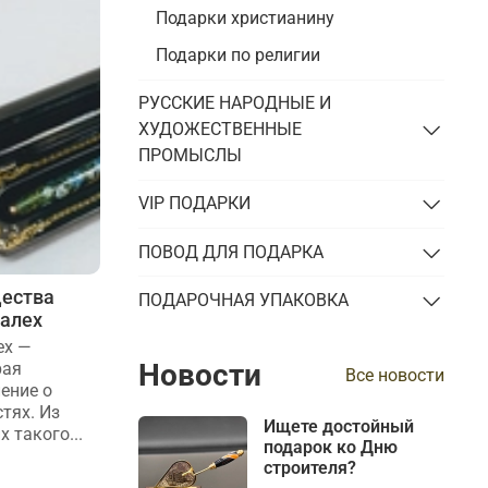
Подарки христианину
Подарки по религии
РУССКИЕ НАРОДНЫЕ И
ХУДОЖЕСТВЕННЫЕ
ПРОМЫСЛЫ
VIP ПОДАРКИ
ПОВОД ДЛЯ ПОДАРКА
щества
Где купить настоящий Палех
ПОДАРОЧНАЯ УПАКОВКА
Палех
Лаковая миниатюра Палех
Остерегайтесь подделок! Изделия с
ех —
ручной росписью Палех, выполненные
Новости
рая
Все новости
по традиционной технологии лаковой
ение о
миниатюрной живописи не могут
тях. Из
Ищете достойный
стоить...
х такого...
подарок ко Дню
строителя?