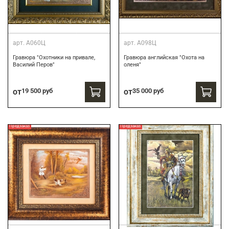
арт.
А060Ц
арт.
А098Ц
Гравюра "Охотники на привале,
Гравюра английская "Охота на
Василий Перов"
оленя"
от
19 500 руб
от
35 000 руб
Предзаказ
Предзаказ