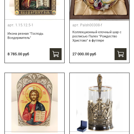
арт.
1.15.12.5-1
арт.
Palsh00308-f
Коллекционный елочный шар с
Икона резная "Господь
росписью Палех "Рождество
Вседержитель"
Христово" в футляре
27 000.00 руб
8 785.00 руб