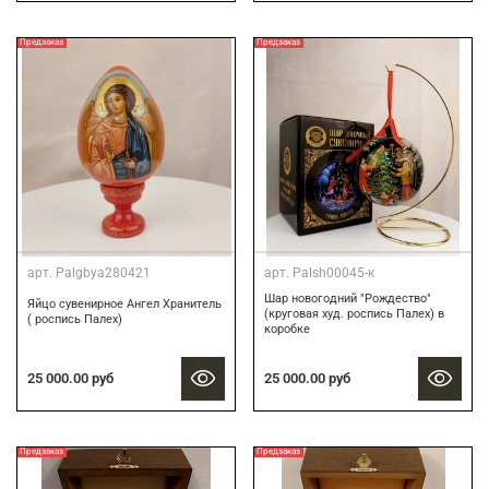
Предзаказ
Предзаказ
арт.
Palgbya280421
арт.
Palsh00045-к
Шар новогодний "Рождество"
Яйцо сувенирное Ангел Хранитель
(круговая худ. роспись Палех) в
( роспись Палех)
коробке
25 000.00 руб
25 000.00 руб
Предзаказ
Предзаказ