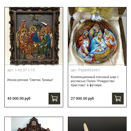
арт.
1.43.37.1-15
арт.
Palsh00269-f
Коллекционный елочный шар с
Икона резная "Святая Троица"
росписью Палех "Рождество
Христово" в футляре
27 000.00 руб
43 000.00 руб