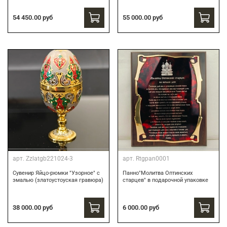
54 450.00 руб
55 000.00 руб
арт.
Zzlatgb221024-3
арт.
Rtgpan0001
Сувенир Яйцо-рюмки "Узорное" с
Панно"Молитва Оптинских
эмалью (златоустоуская гравюра)
старцев" в подарочной упаковке
38 000.00 руб
6 000.00 руб