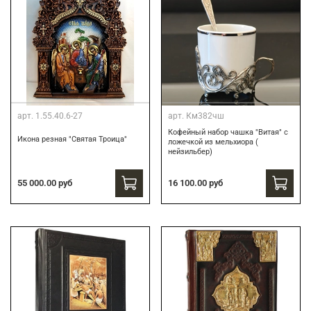
арт.
1.55.40.6-27
арт.
Км382чш
Кофейный набор чашка "Витая" с
Икона резная "Святая Троица"
ложечкой из мельхиора (
нейзильбер)
16 100.00 руб
55 000.00 руб