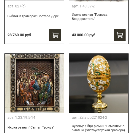
арт.
027(с)
арт.
1.43.37-2
Икона резная "Господь
Библия в гравюрах Гюстава Доре
Вседержитель"
43 000.00 руб
28 760.00 руб
арт.
1.23.19.5-14
арт.
Zzlatgb221024-2
Сувенир Яйцо-рюмки "Ромашки" с
Икона резная "Святая Троица"
эмалью (златоустоуская гравюра)