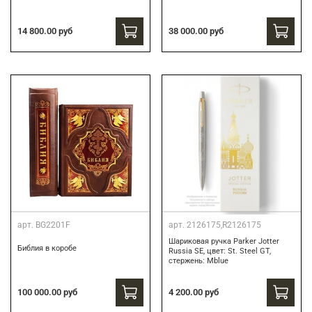
38 000.00 руб
14 800.00 руб
арт.
BG2201F
арт.
2126175,R2126175
Шариковая ручка Parker Jotter
Библия в коробе
Russia SE, цвет: St. Steel GT,
стержень: Mblue
4 200.00 руб
100 000.00 руб