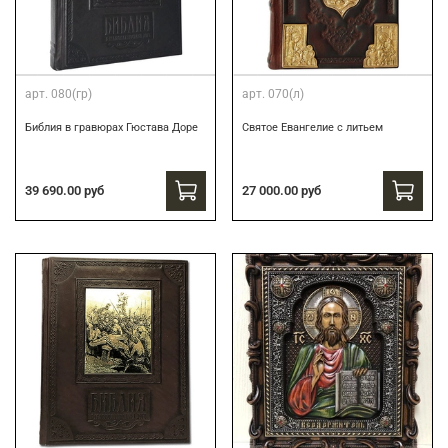
арт.
080(гр)
арт.
070(л)
Библия в гравюрах Гюстава Доре
Святое Евангелие с литьем
39 690.00 руб
27 000.00 руб