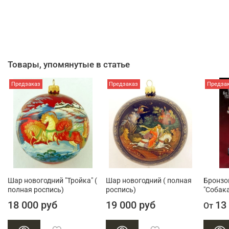
Товары, упомянутые в статье
Предзаказ
Предзаказ
Предза
Шар новогодний "Тройка" (
Шар новогодний ( полная
Бронзо
полная роспись)
роспись)
"Собака
18 000 руб
19 000 руб
13
От