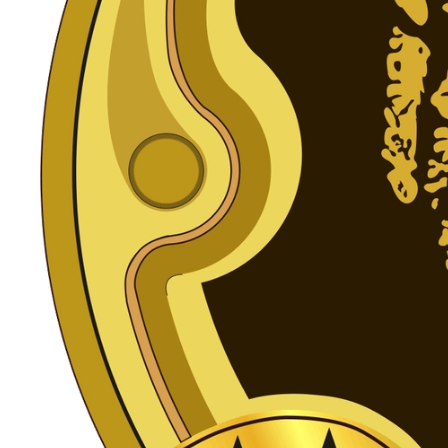
Подарки банковскому работнику
Подарки брокеру
Подарки директору/руководителю