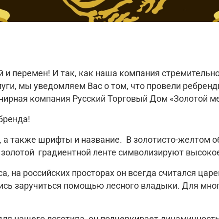
и перемен! И так, как наша компания стремительно
уги, мы уведомляем Вас о том, что провели ребрен
енирная компания Русский Торговый Дом «Золотой м
бренда!
 а также шрифты и название. В золотисто-желтом 
 золотой градиентной ленте символизируют высоко
, на российских просторах он всегда считался царем
ись заручиться помощью лесного владыки. Для мног
ля нашего логотипа, он подчеркивает динамичност