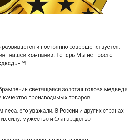
 развивается и постоянно совершенствуется,
динг нашей компании. Теперь Мы не просто
тм
едведь»
!
обрамлении светящаяся золотая голова медведя
е качество производимых товаров.
 леса, его уважали. В России и других странах
их силу, мужество и благородство
ь нашей компании и олицетворяет