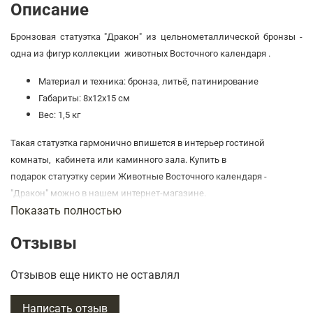
Описание
Бронзовая статуэтка "Дракон" из цельнометаллической бронзы -
одна из фигур коллекции животных Восточного календаря .
Материал и техника: бронза, литьё, патинирование
Габариты: 8х12х15 см
Вес: 1,5 кг
Такая статуэтка гармонично впишется в интерьер гостиной
комнаты, кабинета или каминного зала. Купить в
подарок статуэтку
серии Животные Восточного календаря -
"Дракон" можно в нашем интернет-магазине.
Показать полностью
Такая оригинальная статуэтка станет
знаковым подарком
человеку рожденному в год Дракона. Такой
Отзывы
подарок будет приятным знаком внимания другу или коллеге.
Отзывов еще никто не оставлял
Этот запоминающийся подарок является эксклюзивным
изделием, т.к. изготовлен вручную.
Написать отзыв