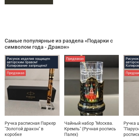
Подставка не является частью композиции входит в стоимость
только при выборе соответствующей комплектации.
Самые популярные из раздела «Подарки с
символом года - Дракон»
Рисунок изделия защищен
Предзаказ
Рисунок
авторским правом!
авторск
Копирование запрещено!
Копиров
Предзаказ
Предза
Ручка расписная Паркер
Чайный набор "Москва.
Ручка 
"Золотой дракон" в
Кремль" (Ручная роспись
"Парусн
коробке
Палех)
роспис