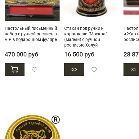
Настольный письменный
Стакан под ручки и
Настол
набор с ручной росписью
карандаши "Москва"
и Жар-п
VIP в подарочном фуляре
(малый) с ручной
роспис
росписью Холуй
470 000 руб
16 500 руб
28 87