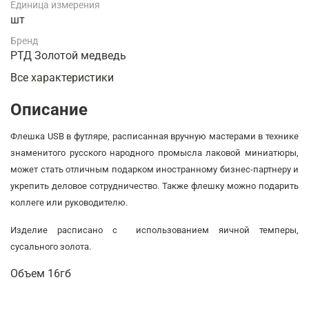
Единица измерения
шт
Бренд
РТД Золотой медведь
Все характеристики
Описание
Флешка USB в футляре, расписанная вручную мастерами в технике
знаменитого русского народного промысла лаковой миниатюры,
может стать отличным подарком иностранному бизнес-партнеру и
укрепить деловое сотрудничество. Также флешку можно подарить
коллеге или руководителю.
Изделие
расписано
с
использован
ием
яичн
ой
темпер
ы
,
сусально
го
золот
а
.
Объем 16гб