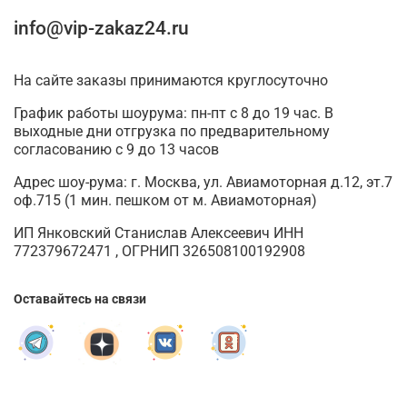
info@vip-zakaz24.ru
В чем помогает людям икона Николая Чудотворца?
Значение иконы Николая Чудотворца особенно велико для
На сайте заказы принимаются круглосуточно
верующих, глубоко почитающих этого святого, часто
изображаемого рядом с Иисусом Христом. Святитель Николай
График работы шоурума: пн-пт с 8 до 19 час. В
Угодник является одним из самых уважаемых и любимых святых
выходные дни отгрузка по предварительному
согласованию с 9 до 13 часов
для православных. Посвященные Николаю Чудотворцу дни – 11
августа (рождество), 19 декабря (день смерти) и 22 мая (прибытие
Адрес шоу-рума: г. Москва, ул. Авиамоторная д.12, эт.7
мощей в Бари).
оф.715 (1 мин. пешком от м. Авиамоторная)
За помощью с горячей молитвой к иконе Николая Чудотворца
ИП Янковский Станислав Алексеевич ИНН
772379672471 , ОГРНИП 326508100192908
обращаются в самых сложных жизненных ситуациях – при
телесных и душевных болезнях, невинном осуждении,
смертельной опасности, проблемах на работе. Защищает Николай
Оставайтесь на связи
Угодник и душу, избавляя молящегося от искушений.
Издавна наиболее уважаем и почитаем Николай Угодник в России.
В его честь построены храмы практически в каждом городе, в том
числе и главный собор Санкт-Петербурга, в честь святого названа и