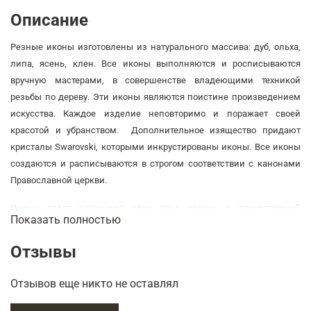
Описание
Резные иконы изготовлены из натурального массива: дуб, ольха,
липа, ясень, клен. Все иконы выполняются и росписываются
вручную мастерами, в совершенстве владеющими техникой
резьбы по дереву. Эти иконы являются поистине произведением
искусства. Каждое изделие неповторимо и поражает своей
красотой и убранством. Дополнительное изящество придают
кристалы Swarovski, которыми инкрустированы иконы. Все иконы
создаются и расписываются в строгом соответствии с канонами
Православной церкви.
Иконы долго сохраняют свои ярке краски и декоративный
Показать полностью
внешний вид.
Отзывы
Подробнее об этом товаре на вкладке "Характеристика".
В нашем интернет-магазине Вы можете купить изумительные
Отзывов еще никто не оставлял
резные иконы с доставкой по России и Зарубежью.