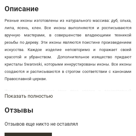
Описание
Резные иконы изготовлены из натурального массива: дуб, ольха,
липа, ясень, клен. Все иконы выполняются и росписываются
вручную мастерами, в совершенстве владеющими техникой
резьбы по дереву. Эти иконы являются поистине произведением
искусства. Каждое изделие неповторимо и поражает своей
красотой и убранством. Дополнительное изящество придают
кристалы Swarovski, которыми инкрустированы иконы. Все иконы
создаются и расписываются в строгом соответствии с канонами
Православной церкви.
Иконы долго сохраняют свои ярке краски и декоративный
Показать полностью
внешний вид.
Отзывы
Подробнее об этом товаре на вкладке "Характеристика".
В нашем интернет-магазине Вы можете купить изумительные
Отзывов еще никто не оставлял
резные иконы с доставкой по России и Зарубежью.