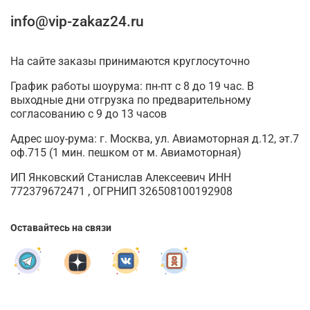
чувства и т.д. Одинокие люди также молятся перед ликом,
info@vip-zakaz24.ru
чтобы найти свою вторую половинку.
Люди, которые имеют материальные проблемы, также
На сайте заказы принимаются круглосуточно
могут найти поддержку у святой Матроны. Только не стоит
рассчитывать, что Высшие силы помогут найти мешок с
График работы шоурума: пн-пт с 8 до 19 час. В
деньгами. Искренние молитвы помогут создать идеальные
выходные дни отгрузка по предварительному
условия для того, чтобы своим трудом улучшить
согласованию с 9 до 13 часов
материальное положение.
Адрес шоу-рума: г. Москва, ул. Авиамоторная д.12, эт.7
Защищает образ от стихийных бедствий, разных проблем и
оф.715 (1 мин. пешком от м. Авиамоторная)
злых сил, поэтому стоит иметь икону Матроны в своем доме.
ИП Янковский Станислав Алексеевич ИНН
Многие девушки утверждают, что святая Матрона помогла
772379672471 , ОГРНИП 326508100192908
забеременеть и родить здорового ребенка.
Стоит также сказать о том, что Матрона считается
Оставайтесь на связи
заступницей людей. Именно поэтому к ней часто
обращаются раскаявшиеся грешники, а также родственники
людей, которые находятся в плену или заключении.
Общаются к святой в глобальных, а порой и в житейских вопросах.
К примеру, люди просят помочь найти новую работу, определиться