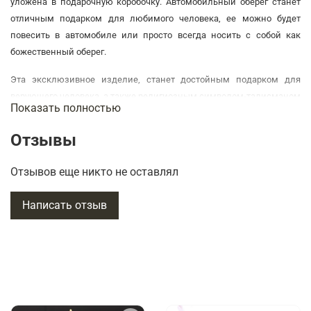
уложена в подарочную коробочку. Автомобильный оберег станет
отличным подарком для любимого человека, ее можно будет
повесить в автомобиле или просто всегда носить с собой как
божественный оберег.
Эта эксклюзивное изделие, станет достойным подарком для
верующего человека, а также религиозным символом-талисманом
Показать полностью
для водителя или путешественника.
Отзывы
Подробнее об этом товаре на вкладке "Характеристика"
К каждому изделию прилагается унифицированный паспорт
Отзывов еще никто не оставлял
изделия с краткой информацией о материалах, используемых при
изготовлении изделия, информацией о видах работ при
Написать отзыв
изготовлении .