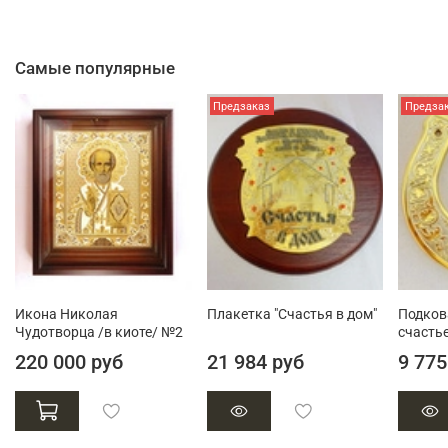
Самые популярные
Предзаказ
Предза
Икона Николая
Плакетка "Счастья в дом"
Подков
Чудотворца /в киоте/ №2
счастье
220 000 руб
21 984 руб
9 775