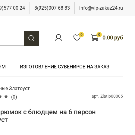
9)577 00 24
8(925)007 68 83
info@vip-zakaz24.ru
0
0
0.00 руб
ЯМ
ИЗГОТОВЛЕНИЕ СУВЕНИРОВ НА ЗАКАЗ
ные Златоуст
арт.
Zlatip00005
(0)
Подарки на свадьбу
Подарки финансисту
Подарки к 9 мая
Подарки охотнику
Подарки на юбилей
Подарки химику
Подарки к Пасхе
Подарки рыбаку
 рюмок с блюдцем на 6 персон
Подарки чиновнику/госслужащему
уст
Подарки шахтеру
Подарки электрику