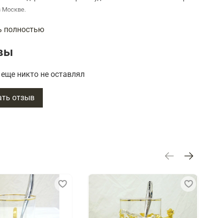
в Москве.
ь полностью
блюдца -178мм
мки -62мм, диаметр рюмки верх- 35мм, низ-30мм
вы
еще никто не оставлял
ать отзыв