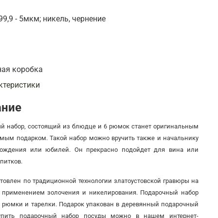
99,9 - 5мкм; никель, чернение
л
ная коробка
ктеристики
ание
й набор, состоящий из блюдце и 6 рюмок станет оригинальным
мым подарком. Такой набор можно вручить также и начальнику
рождения или юбилей. Он прекрасно подойдет для вина или
питков.
отовлен по традиционной технологии златоустовской гравюры на
 применением золочения и никелирования. Подарочный набор
з рюмки и тарелки. Подарок упакован в деревянный подарочный
Купить подарочный набор посуды можно в нашем интернет-