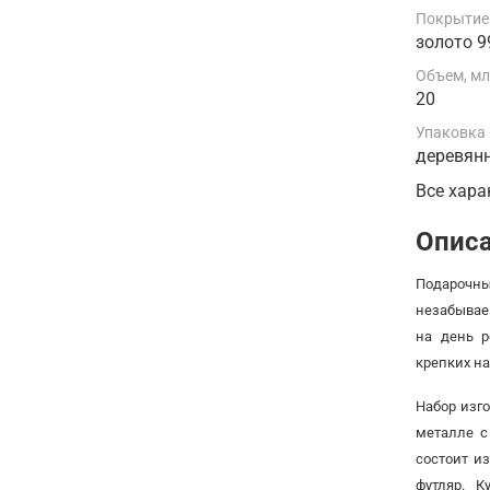
Покрытие
золото 9
Объем, м
20
Упаковка
деревян
Все хара
Опис
Подарочны
незабывае
на день 
крепких на
Набор изг
металле с
состоит и
футляр. 