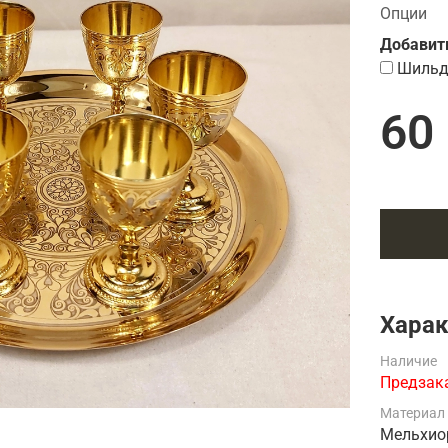
Подарки страховщику
Опции
Подарки строителю
Добавит
Подарки учителю
Шильд
60
Харак
Наличие
Предзака
Материал
Мельхио