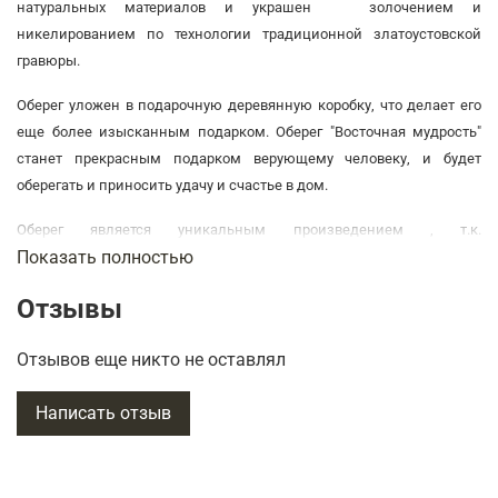
натуральных материалов и украшен золочением и
никелированием по технологии традиционной златоустовской
гравюры.
Оберег уложен в подарочную деревянную коробку, что делает его
еще более изысканным подарком. Оберег "Восточная мудрость"
станет прекрасным подарком верующему человеку, и будет
оберегать и приносить удачу и счастье в дом.
Оберег является уникальным произведением , т.к.
Показать полностью
изготовлен вручную. Он воплощает в себе гармонию стиля и
качества и станет прекрасным подарком для любого ценителя
Отзывы
дорогих и роскошных предметов интерьера.
Отзывов еще никто не оставлял
Написать отзыв