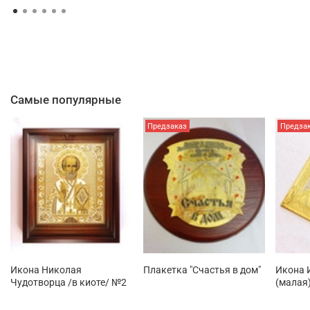
Самые популярные
Предзаказ
Предза
Икона Николая
Плакетка "Счастья в дом"
Икона 
Чудотворца /в киоте/ №2
(малая