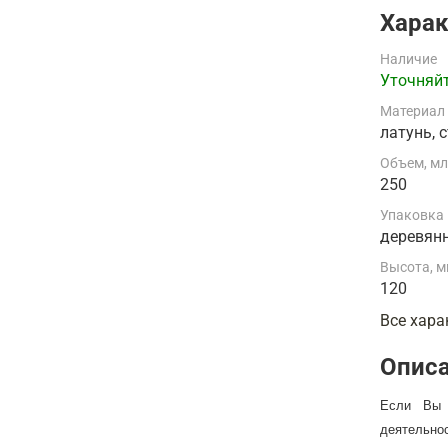
Харак
Наличие
Уточняйт
Материал
латунь, 
Объем, м
250
Упаковка
деревян
Высота, 
120
Все хара
Опис
Если Вы 
деятельнос