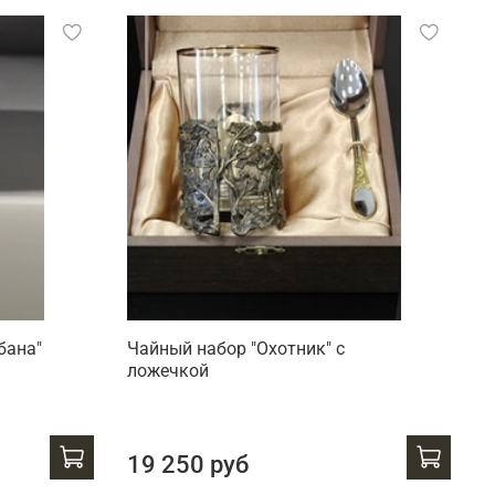
бана"
Чайный набор "Охотник" с
Ч
ложечкой
л
2
19 250 руб