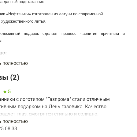
на данный подстаканник.
ник «Нефтяники
» изготовлен из латуни по современной
 художественного литья.
склюзивный подарок сделает процесс чаепития приятным и
 .
ция:
ь полностью
стаканник
кан
ы (2)
ная ложка
арочный футляр из шпона или бумвинила с атласным
5
ементом
.
нники с логотипом "Газпрома" стали отличным
тивным подарком на День газовика. Качество
ра может отличаться от представленного на фото.
радует глаз, смотрятся стильно и солидно.
ли оценили внимание и оригинальность подарка.
ь полностью
аказывать ещё!
25 08:33
об этом товаре на вкладке "Характеристика"