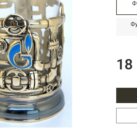
Подарки страховщику
Ф
Подарки строителю
Подарки учителю
Фу
18