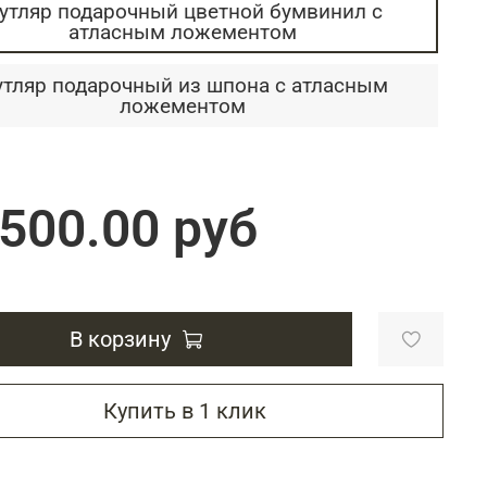
Подарки энергетику
утляр подарочный цветной бумвинил с
атласным ложементом
Подарки юристу
тляр подарочный из шпона с атласным
ложементом
 500.00 руб
В корзину
Купить в 1 клик