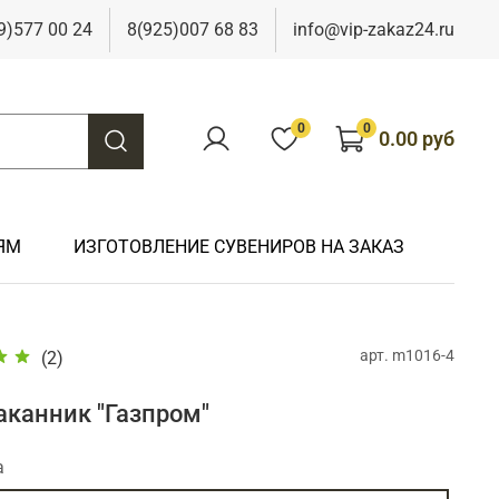
9)577 00 24
8(925)007 68 83
info@vip-zakaz24.ru
0
0
0.00 руб
ЯМ
ИЗГОТОВЛЕНИЕ СУВЕНИРОВ НА ЗАКАЗ
арт.
m1016-4
(2)
Подарки на свадьбу
Подарки финансисту
Подарки к 9 мая
Подарки охотнику
Подарки на юбилей
Подарки химику
Подарки к Пасхе
Подарки рыбаку
аканник "Газпром"
Подарки чиновнику/госслужащему
Подарки шахтеру
а
Подарки электрику