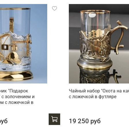
ник "Подарок
Чайный набор "Охота на ка
 с золочением и
с ложечкой в футляре
м с ложечкой в
руб
19 250 руб