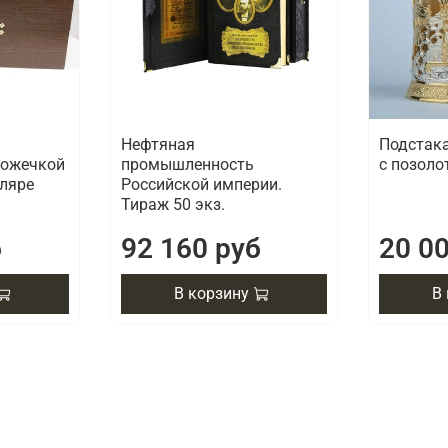
Нефтяная
Подстак
ложечкой
промышленность
с позоло
ляре
Российской империи.
Тираж 50 экз.
б
92 160 руб
20 0
В корзину
В