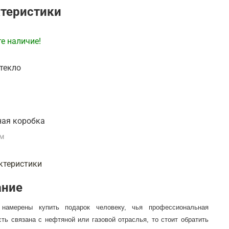
теристики
е наличие!
стекло
л
ная коробка
мм
ктеристики
ание
намерены купить подарок человеку, чья профессиональная
ть связана с нефтяной или газовой отраслья, то стоит обратить