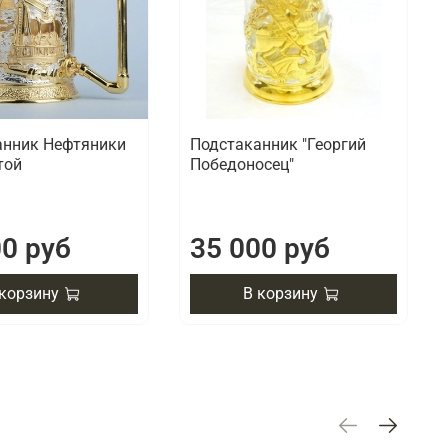
анник Нефтяники
Подстаканник "Георгий
той
Победоносец"
00 руб
35 000 руб
 корзину
В корзину