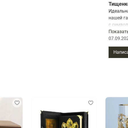
Тищенк
По вашему
Идеальн
представл
нашей га
с символ
Вы може
подарка
Показат
нефтянник
07.09.20
Напис