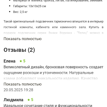
Материал и техника: бронза, литьё, патинирование, змеевик
Габариты: 13х13х25 см
Вес: 2,5 кг
Такой оригинальный подсвечник гармонично впишется в интерьер
гостиной комнаты, кабинета или каминного зала. Купить в
подарок п
одсвечник серии Знаки Зодиака - "Телец" можно в
Показать полностью
нашем интернет-магазине. Подсвечник можно подарить человеку
рожденному под знаком Зодиака Телец. Он станет напоминанием
Отзывы (2)
имениннику о важном событиии.
Этот запоминающийся подарок является эксклюзивным
Елена
5
изделием, т.к. изготовлен вручную.
Великолепный дизайн, бронзовая поверхность создает
ощущение роскоши и утонченности. Натуральные
камни добавляют уникальности изделию. Качество
исполнения безупречное, видно профессионализм
Показать полностью
мастера.
20.05.2025 19:28
Людмила
5
Идеальное сочетание стиля и функциональности