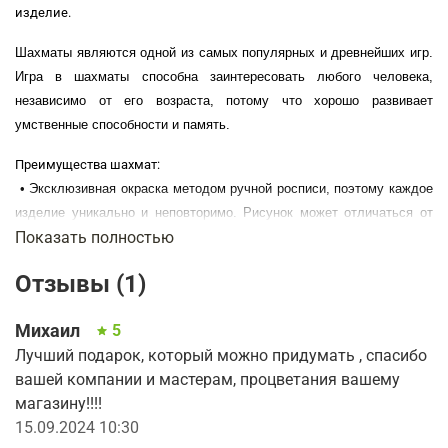
изделие.
Шахматы являются одной из самых популярных и древнейших игр.
Игра в шахматы способна заинтересовать любого человека,
независимо от его возраста, потому что хорошо развивает
умственные способности и память.
Преимущества шахмат:
• Эксклюзивная окраска методом ручной росписи, поэтому каждое
изделие уникально и неповторимо. Рисунок может отличаться от
Показать полностью
представленного на сайте, но обязательно сохранена стилистика
Гжели.
Отзывы (1)
• Используются дерево только прочных пород.
• Надежное лакокрасочное покрытие, устойчивое к механическим
Михаил
5
повреждениям.
Лучший подарок, который можно придумать , спасибо
• Срок эксплуатации, более 50 лет.
вашей компании и мастерам, процветания вашему
Размеры: 290х145х38мм
магазину!!!!
Конструкция оригинальной доски, выполнена с точностью до
15.09.2024 10:30
миллиметра, без зазоров и перекосов. Каждая деталь, проходит