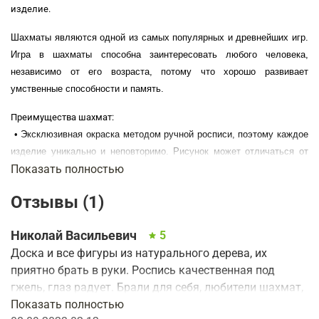
изделие.
Шахматы являются одной из самых популярных и древнейших игр.
Игра в шахматы способна заинтересовать любого человека,
независимо от его возраста, потому что хорошо развивает
умственные способности и память.
Преимущества шахмат:
• Эксклюзивная окраска методом ручной росписи, поэтому каждое
изделие уникально и неповторимо. Рисунок может отличаться от
Показать полностью
представленного на сайте, но обязательно сохранена стилистика
Гжели.
Отзывы (1)
• Используются дерево только прочных пород.
• Надежное лакокрасочное покрытие, устойчивое к механическим
Николай Васильевич
5
повреждениям.
Доска и все фигуры из натурального дерева, их
• Срок эксплуатации, более 50 лет.
приятно брать в руки. Роспись качественная под
Размеры: 290х145х38мм
гжель, глаз радует. Брали для себя, любители шахмат,
Конструкция оригинальной доски, выполнена с точностью до
можно передать молодому поколению. Лак не
Показать полностью
миллиметра, без зазоров и перекосов. Каждая деталь, проходит