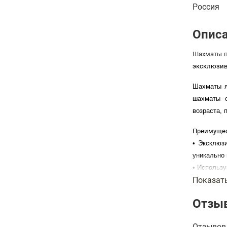
Россия
Опис
Шахматы п
эксклюзив
Шахматы я
шахматы с
возраста, 
Преимущес
• Эксклюз
уникально 
• Использу
Показат
• Надежн
поврежден
Отзы
• Срок экс
Размеры: 
Отзывов 