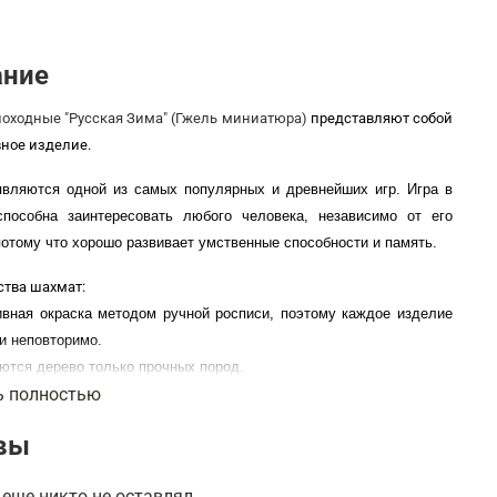
ание
оходные "Русская Зима" (Гжель миниатюра)
представляют собой
ное изделие.
вляются одной из самых популярных и древнейших игр. Игра в
пособна заинтересовать любого человека, независимо от его
потому что хорошо развивает умственные способности и память.
тва шахмат:
ивная окраска методом ручной росписи, поэтому каждое изделие
и неповторимо.
ются дерево только прочных пород.
ь полностью
ое лакокрасочное покрытие, устойчивое к механическим
иям.
вы
плуатации, более 50 лет.
230х115х45мм
еще никто не оставлял