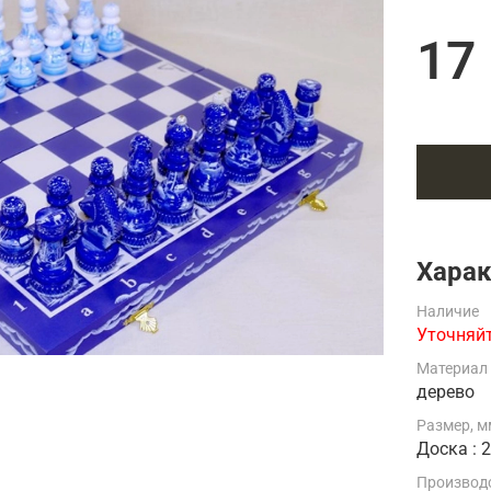
Подарки страховщику
Подарки строителю
17
Подарки учителю
Харак
Наличие
Уточняйт
Материал
дерево
Размер, м
Доска : 
Производ