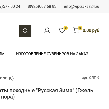
9)577 00 24
8(925)007 68 83
info@vip-zakaz24.ru
0
0
0.00 руб
ЯМ
ИЗГОТОВЛЕНИЕ СУВЕНИРОВ НА ЗАКАЗ
арт.
ОЛП-9
(0)
Подарки на свадьбу
Подарки финансисту
Подарки к 9 мая
Подарки охотнику
Подарки на юбилей
Подарки химику
Подарки к Пасхе
Подарки рыбаку
ты походные "Русская Зима" (Гжель
Подарки чиновнику/госслужащему
тюра)
Подарки шахтеру
Подарки электрику