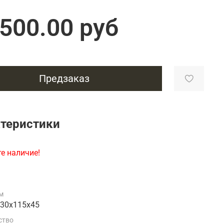
Подарки энергетику
Подарки юристу
 500.00 руб
Предзаказ
теристики
е наличие!
м
230х115х45
ство