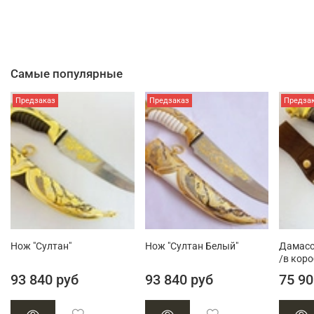
Самые популярные
Предзаказ
Предзаказ
Предза
Нож "Султан"
Нож "Султан Белый"
Дамасс
/в коро
93 840 руб
93 840 руб
75 90