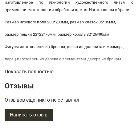
изготовленное по технологии художественного литья, с
применением технологии обработки камня. Изготовлены в Урале.
Размер игрового поля 280*280мм, размер клеток 35*35мм,
размер пешки 22*22*70мм, размер король 32*26*90мм.
Фигуры изготовлены из бронзы, доска из долерита и мрамора,
ларец изготовлен из дерева с элементами декора из бронзы.
Показать полностью
Размер Ларца 440*450*95мм.
Отзывы
Шахматы упакованы в чемодан из кожзама.
Отзывов еще никто не оставлял
Предлагаем Вам
купить сувенирные подарочные шахматы
на
Написать отзыв
доске из натурального камня
в
интернет-магазине в Москве.
Этот
безусловно, дорогой и запоминающийся подарок, поможет Вам
выразить наилучшие пожелания и приятно удивить человека,
которому будет предназначен этот подарок.