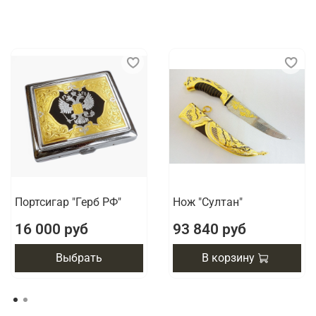
Портсигар "Герб РФ"
Нож "Султан"
16 000 руб
93 840 руб
Выбрать
В корзину