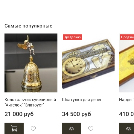
Самые популярные
Предзаказ
Предза
Колокольчик сувенирный
Шкатулка для денег
Нарды 
"Ангелок" "Златоуст"
21 000 руб
34 500 руб
410 0