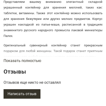
Представляем вашему вниманию элегантный складной
украшенный контейнер для хранения мелочей, таких как:
таблетки, витамины.
Также этот контейнер можно использовать
для хранения
бижутерии
или других мелких предметов
.
Корпус
украшен накладкой из папье-маше, расписанной
в традициях
знаменитого русского народного промысла лаковой миниатюры
Палех
.
Оригинальный сувенирный контейнер станет прекрасным
подарком для любой женщины. Такой подарок станет приятным
сюрпризом для любой женщины: матери, подруги или сестры.
Показать полностью
Мы доставляем подарки по всей территории России и Зарубежью.
Отзывы
Изделие изготовлено из папье-
маше с использованием яичной темперы, сусального золота.
Отзывов еще никто не оставлял
Все изделия сопровождаются сертификатом изготовителя.
Написать отзыв