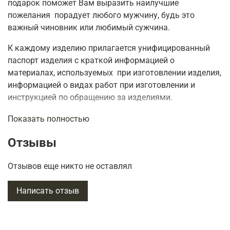
подарок поможет Вам выразить наилучшие
пожелания порадует любого мужчину, будь это
важный чиновник или любимый сужчина.
К каждому изделию прилагается унифицированный
паспорт изделия с краткой информацией о
материалах, используемых при изготовлении изделия,
информацией о видах работ при изготовлении и
инструкцией по обращению за изделиями.
По вашему желанию мы готовы изготовить посуду,
Показать полностью
украшенные ножи и другие сувениры, представленные
Отзывы
в нашем интернет-магазине с вашим логотипом.
Предлагаем вам обратить внимание на другие
Отзывов еще никто не оставлял
изделия нашего интернет-магазина и купить в
качестве подарка изящные
подстаканники
, а также
Написать отзыв
эксклюзивные фарфоровые
кофейные чашки
с другим
дизайном рисунка, которые представлены в нашем
интернет-магазине в большом ассортименте.