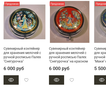
Предзаказ
Предзаказ
Предза
Сувенирный контейнер
Сувенирный контейнер
Сувени
для хранения мелочей с
для хранения мелочей с
для хр
ручной росписью Палех
ручной росписью Палех
ручной
"Снегурочка"
"Снегурочка" на красном
"Маки" 
6 000 руб
6 000 руб
5 500