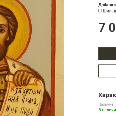
Подарки страховщику
Добавит
Подарки строителю
Шильд
Подарки учителю
7 
Харак
Наличие
В наличи