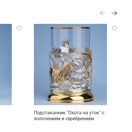
Подстаканник "Охота на уток" с
П
золочением и серебрением
м
с