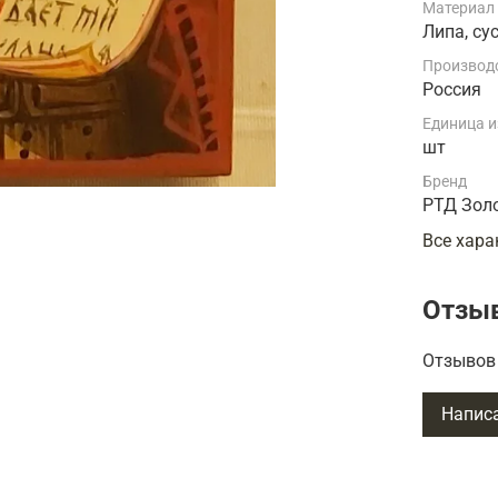
Материал
Липа, су
Производ
Россия
Единица 
шт
Бренд
РТД Зол
Все хара
Отзы
Отзывов 
Напис