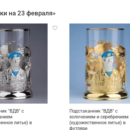
ки на 23 февраля»
ик "ВДВ" c
Подстаканник "ВДВ" c
анием
золочением и серебрением
енное литье) в
(художественное литье) в
футляре