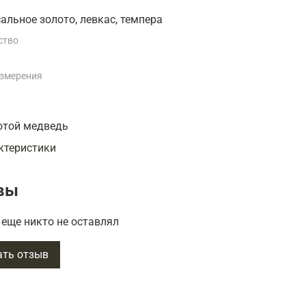
сальное золото, левкас, темпера
ство
измерения
отой медведь
ктеристики
вы
еще никто не оставлял
ать отзыв