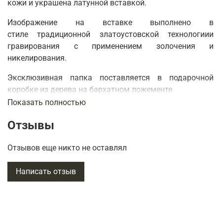
кожи и украшена латунной вставкой.
Изображение на вставке выполнено в
стиле традиционной златоустовской технологиии
гравирования с применением золочения и
никелирования.
Эксклюзивная папка поставляется в подарочной
коробке из дерева на бархатном ложементе.
Показать полностью
Такой подарок наверняка придется по душе
руководителю крупной компании, станет приятным и
Отзывы
полезным приобретением.
Отзывов еще никто не оставлял
Предлагаем вам также обратить внимание и купить
кожаные
визитницы
, которые представлены в нашем
Написать отзыв
интернет-магазине в большом ассортименте.
К изделию прилагается унифицированный паспорт с
указанием произведенных работ и используемых
материалов, а также инструкцией по уходу за