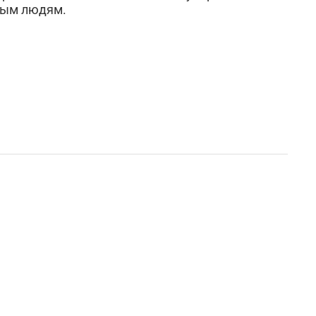
Подарки энергетику
ным людям.
Подарки юристу